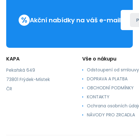
%
Akční nabídky na váš e-mail
P
KAPA
Vše o nákupu
Odstoupení od smlouvy
Pekařská 649
DOPRAVA A PLATBA
73801 Frýdek-Místek
OBCHODNÍ PODMÍNKY
ČR
KONTAKTY
Ochrana osobních údaj
NÁVODY PRO ZRCADLA