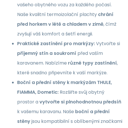
vašeho obytného vozu za každého počasí.
Naše kvalitní termoizolační plachty
chrání
před horkem v létě a chladem v zimě
, čímž
zvyšují váš komfort a šetří energii.
Praktické zastínění pro markýzy:
Vytvořte si
příjemný stín a soukromí
před vaším
karavanem. Nabízíme
různé typy zastínění
,
které snadno připevníte k vaší markýze.
Boční a přední stěny k markýzám THULE,
FIAMMA, Dometic:
Rozšiřte svůj obytný
prostor a
vytvořte si plnohodnotnou předsíň
k vašemu karavanu. Naše
boční a přední
stěny
jsou kompatibilní s oblíbenými značkami