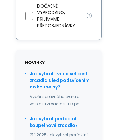
DOČASNĚ
VYPRODÁNO,
(2)
PŘIJÍMÁME
PŘEDOBJEDNÁVKY.
NOVINKY
Jak vybrat tvar a velikost
zrcadla s led podsvícením
do koupelny?
Výběr správného tvaru a
velikosti zrcadla s LED po
Jak vybrat perfektní
koupelnové zrcadlo?
21.1.2025 Jak vybrat perfektní