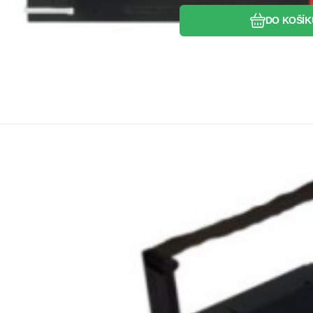
DO KOŠÍK
Kód:
PASTSP200bKAn
Skladem
>5
ks
PA
Záruka
43
Kč
2roky
Páska do tiskárny pro Star RC200B, SP200, SP
kompatibilní SP 200
o jehličkové tiskárny STAR SP 200 STAR SP 212 STAR RC 200 STAR 
Oblíbený
Porovnat