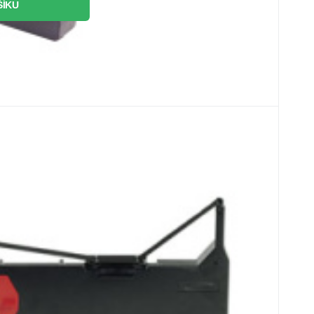
ŠÍKU
FUbk
s
ky
 Epson DFX 5000, 5000+, 8000, 8500
5000+, 8000, 8500 EPSON DFX 5000
ý
t