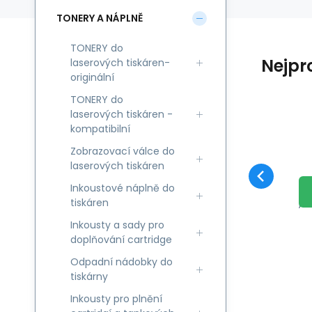
TONERY A NÁPLNĚ
TONERY do
Nejpr
laserových tiskáren-
originální
TONERY do
laserových tiskáren -
kompatibilní
Kó
KA
Zobrazovací válce do
Ko
laserových tiskáren
S
pá
Inkoustové náplně do
je
tiskáren
S
ti
Inkousty a sady pro
A
doplňování cartridge
ti
K
S
SP
Odpadní nádobky do
tiskárny
Da
Inkousty pro plnění
St