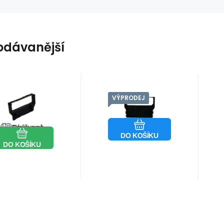
odávanější
VÝPRODEJ
d:
PASTSP200bBk
Kód:
PASTSP300fBk
Skladem
>5
ks
není skladem
PA
KAPA
Záruka
43
Kč
2roky
Záruka
59
Kč
2roky
Páska do
Páska do
pokladny
tiskárny Star
mpatibilní
pro pro Star
Oblíbený
Porovnat
tar RC200B,
SP300, 312
Oblíbený
Porovnat
ska pro
SP300, 312
SP200,
fialová
DO KOŠÍKU
hličkové
DO KOŠÍKU
SP298,
kompatibilní
P500, SP512,
SP 300
skárny. Pro
lternativní
skárny: Casio
AZETA STAR
P200 BLACK
-1300
tamega SP200
ar Microni