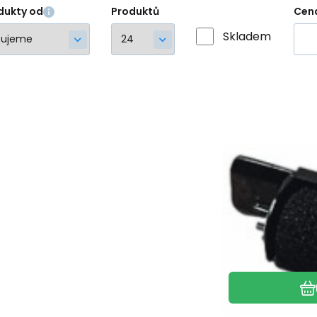
dukty od
Produktů
Cen
Skladem
Kód do
K
Sk
KAPA
Váleček do kalkulaček 
pro Epson IR 40