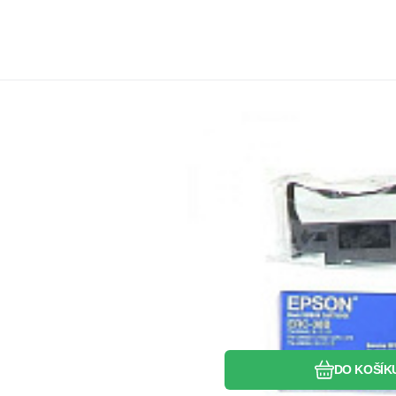
Kód dod.:
Kód:
EAN:
PAEPERC38
0103438126
PTEP65
Skladem
>5
k
Záruka
96
Kč
2ro
Originální barvicí páska Epson C43S015374 (ERC-38) – čern
Oblíbený
Porovnat
DO KOŠÍK