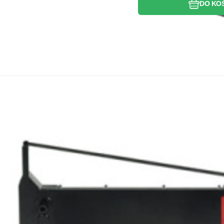
DO KO
Kód:
PAEPDFX5000
Skladem
1
k
KAPA
Záruka
362
Kč
2ro
Kompatibilní páska do tiskárny, černá, pro
kompatibilní páska do tiskárny, černá, pro Epson DFX 5000, 
Oblíben
Porovna