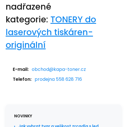
nadřazené
kategorie:
TONERY do
laserových tiskáren-
originální
E-mail:
obchod@kapa-toner.cz
Telefon:
prodejna 558 628 716
NOVINKY
Jak vybrat tvar a velikost zrcadla s led