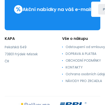
%
Akční nabídky na váš e-mail
P
KAPA
Vše o nákupu
Odstoupení od smlouvy
Pekařská 649
DOPRAVA A PLATBA
73801 Frýdek-Místek
OBCHODNÍ PODMÍNKY
ČR
KONTAKTY
Ochrana osobních údaj
NÁVODY PRO ZRCADLA