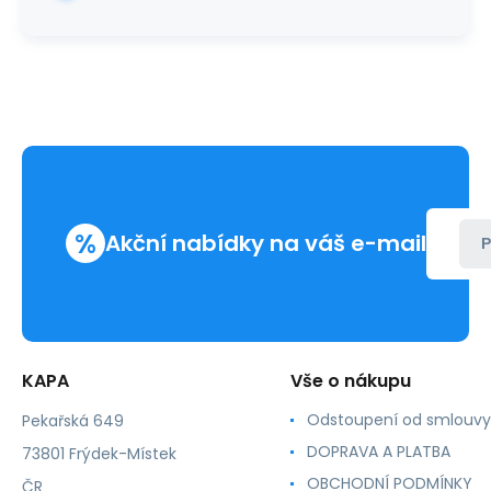
%
Akční nabídky na váš e-mail
P
KAPA
Vše o nákupu
Odstoupení od smlouvy
Pekařská 649
DOPRAVA A PLATBA
73801 Frýdek-Místek
OBCHODNÍ PODMÍNKY
ČR