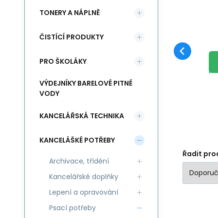
TONERY A NÁPLNĚ
ČISTÍCÍ PRODUKTY
ma
ba
PRO ŠKOLÁKY
per
dá
VÝDEJNÍKY BARELOVÉ PITNÉ
VODY
KANCELÁŘSKÁ TECHNIKA
KANCELÁŠKÉ POTŘEBY
Řadit pro
Archivace, třídění
Kancelářské doplňky
Lepení a opravování
Psací potřeby