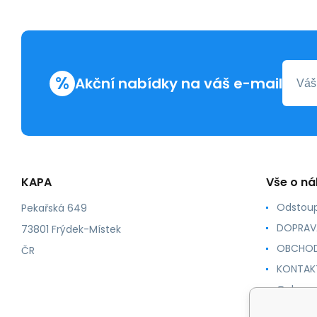
%
Akční nabídky na váš e-mail
KAPA
Vše o n
Odstoup
Pekařská 649
DOPRAV
73801 Frýdek-Místek
OBCHOD
ČR
KONTAK
Ochrana
NÁVODY