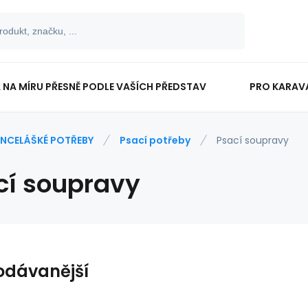
 NA MÍRU PŘESNĚ PODLE VAŠÍCH PŘEDSTAV
PRO KARAV
TISKOPISY
PRO ŠKOLÁKY
NCELÁŠKÉ POTŘEBY
Psací potřeby
Psací soupravy
cí soupravy
odávanější