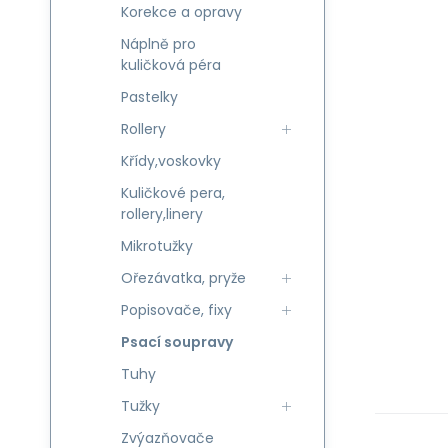
Korekce a opravy
Náplně pro
kuličková péra
Pastelky
Rollery
Křídy,voskovky
Kuličkové pera,
rollery,linery
Mikrotužky
Ořezávatka, pryže
Popisovače, fixy
Psací soupravy
Tuhy
Tužky
Zvýazňovače