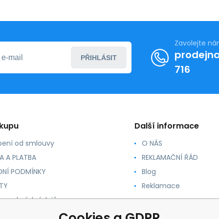
Zavolejte n
prodejna
PŘIHLÁSIT
716
ákupu
Další informace
ení od smlouvy
O NÁS
A A PLATBA
REKLAMAČNÍ ŘÁD
NÍ PODMÍNKY
Blog
TY
Reklamace
 osobních údajů
 PRO ZRCADLA
Cookies a GDPR