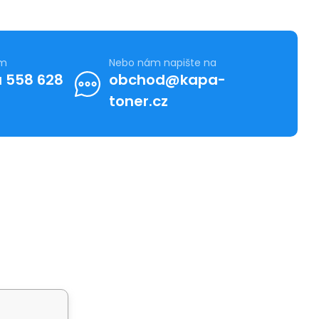
ám
Nebo nám napište na
 558 628
obchod@kapa-
toner.cz