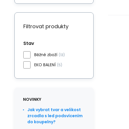
Filtrovat produkty
Stav
Běžné zboží
(13)
EKO BALENÍ
(5)
NOVINKY
Jak vybrat tvar a velikost
zrcadla s led podsvícením
do koupelny?