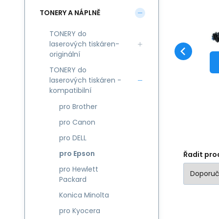
TONERY A NÁPLNĚ
Kó
KA
TONERY do
Ko
laserových tiskáren-
k
originální
la
EP
TONERY do
laserových tiskáren -
Ac
kompatibilní
Bl
pro Brother
S0
pro Canon
pro DELL
pro Epson
Řadit pro
pro Hewlett
Packard
Konica Minolta
pro Kyocera