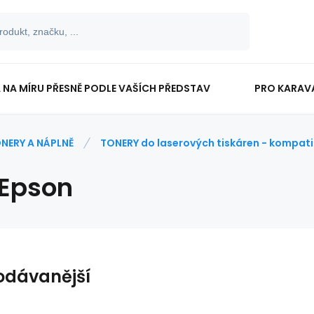
 NA MÍRU PŘESNĚ PODLE VAŠÍCH PŘEDSTAV
PRO KARAV
TISKOPISY
PRO ŠKOLÁKY
NERY A NÁPLNĚ
TONERY do laserových tiskáren - kompatib
 Epson
odávanější