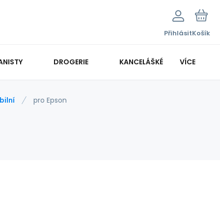
Přihlásit
Košík
ANISTY
DROGERIE
KANCELÁŠKÉ POTŘEBY
VÍCE
KANCELÁŘSKÁ TECHNIKA
ilní
pro Epson