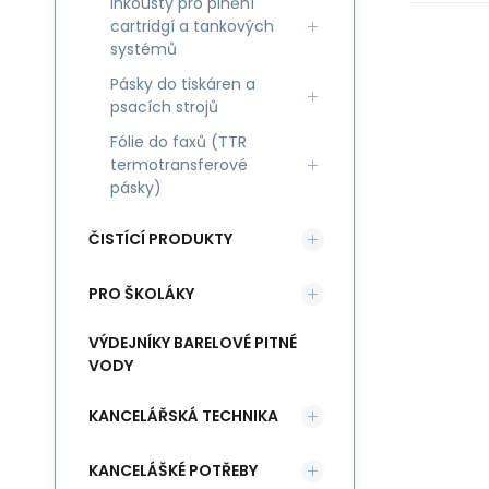
Inkousty pro plnění
cartridgí a tankových
systémů
Pásky do tiskáren a
psacích strojů
Fólie do faxů (TTR
termotransferové
pásky)
ČISTÍCÍ PRODUKTY
PRO ŠKOLÁKY
VÝDEJNÍKY BARELOVÉ PITNÉ
VODY
KANCELÁŘSKÁ TECHNIKA
KANCELÁŠKÉ POTŘEBY