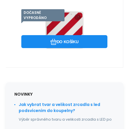
DOČASNĚ
Kód dod.:
Kód:
KARAKDORM47116
DO RM47116 KELLY
NENÍ SKLADEM
Záruka
389
Kč
2roky
Výstražná cedule 50x50cm
VYPRODÁNO
REMIO
Výstražná reflexní tabule v lehkém
plastovém provedení se 4 kulatými
Oblíbený
Porovnat
odrazovými skly. Tato tabule po
DO KOŠÍKU
NOVINKY
Jak vybrat tvar a velikost zrcadla s led
podsvícením do koupelny?
Výběr správného tvaru a velikosti zrcadla s LED po