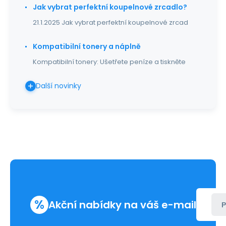
Jak vybrat perfektní koupelnové zrcadlo?
21.1.2025 Jak vybrat perfektní koupelnové zrcad
Kompatibilní tonery a náplně
Kompatibilní tonery: Ušetřete peníze a tiskněte
Další novinky
%
Akční nabídky na váš e-mail
P