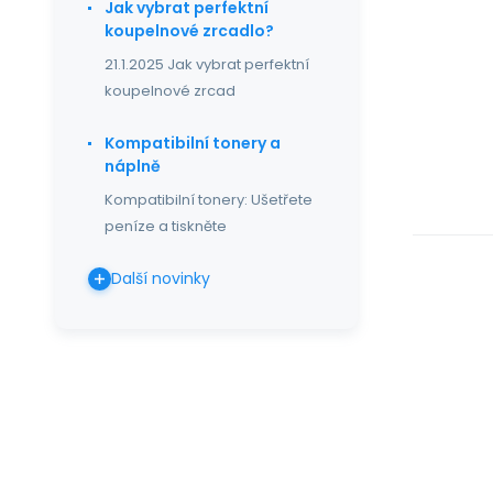
Jak vybrat perfektní
koupelnové zrcadlo?
21.1.2025 Jak vybrat perfektní
koupelnové zrcad
Kompatibilní tonery a
náplně
Kompatibilní tonery: Ušetřete
peníze a tiskněte
Další novinky