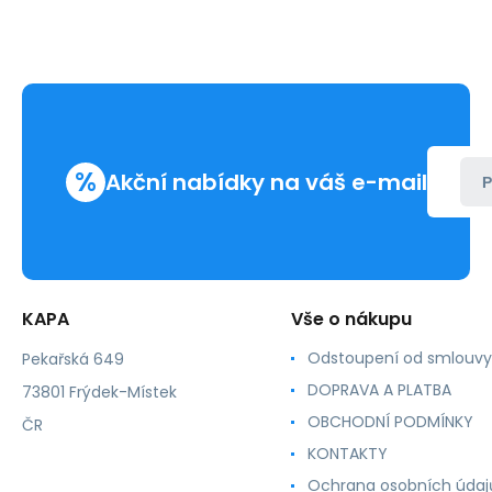
%
Akční nabídky na váš e-mail
P
KAPA
Vše o nákupu
Odstoupení od smlouvy
Pekařská 649
DOPRAVA A PLATBA
73801 Frýdek-Místek
OBCHODNÍ PODMÍNKY
ČR
KONTAKTY
Ochrana osobních údaj