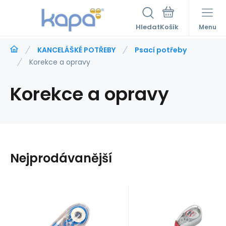
Hledat
Menu
KANCELÁŠKÉ POTŘEBY
Psací potřeby
Korekce a opravy
Korekce a opravy
Nejprodávanější
Kód:
a152050
Kód:
a151995
Skladem
>5
ks
Skladem
>5
ks
Záruka
27
Kč
2roky
Záruka
102
Kč
2roky
Korekční
Korekční