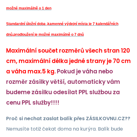
možné maximálně o 1 den
Standardní úložní doba ,kamenné výdejní místa je 7 kalendářních
dnů,prodloužení je možné maximálně o 7 dnů
M
aximální součet rozměrů všech stran 120
cm, maximální délka jedné strany je 70 cm
a váha max.5 kg.
Pokud je váha nebo
rozměr zásilky větší, automaticky vám
budeme zásilku odesílat PPL službou za
cenu PPL služby!!!!
Proč si nechat zaslat balík přes ZÁSILKOVNU.CZ??
Nemusíte totiž čekat doma na kurýra. Balík bude