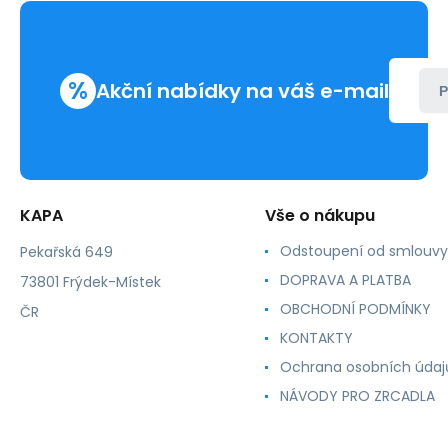
%
Akční nabídky na váš e-mail
P
KAPA
Vše o nákupu
Odstoupení od smlouvy
Pekařská 649
DOPRAVA A PLATBA
73801 Frýdek-Místek
OBCHODNÍ PODMÍNKY
ČR
KONTAKTY
Ochrana osobních údaj
NÁVODY PRO ZRCADLA