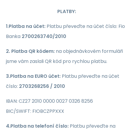
PLATBY:
1
.
Platba na účet:
Platbu převeďte na účet číslo: Fio
Banka
2700263740/2010
2. Platba QR kódem:
na objednávkovém formuláři
jsme vám zaslali QR kód pro rychlou platbu.
3.Platba na EURO účet:
Platbu převeďte na účet
číslo:
2703268256 / 2010
IBAN: CZ27 2010 0000 0027 0326 8256
BIC/SWIFT: FIOBCZPPXXX
4.Platba na telefoní číslo:
Platbu převeďte na