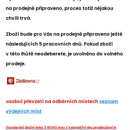
na prodejně připraveno, proces totiž nějakou
chvíli trvá.
Zboží bude pro Vás na prodejně připraveno ještě
následujících 5 pracovních dnů. Pokud zboží
v této lhůtě neodeberete, je uvolněno do volného
prodeje.
osobní převzetí na odběrních místech
seznam
výdejních míst
Standardní úložní doba Z-BOXů jsou 2 kalendářní dny
,p
rodloužení je