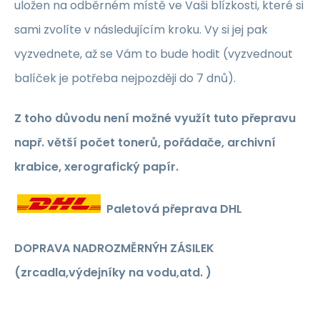
uložen na odběrném místě ve Vaši blízkosti, které si
sami zvolíte v následujícím kroku. Vy si jej pak
vyzvednete, až se Vám to bude hodit (vyzvednout
balíček je potřeba nejpozději do 7 dnů).
Z toho důvodu není možné využít tuto přepravu
např. větší počet tonerů, pořádače, archivní
krabice, xerografický papír.
Pale
tová přepr
ava DHL
DO
PRAVA NADROZMĚRNÝH ZÁSILEK
(zrcadla,výdejníky na vodu,atd. )