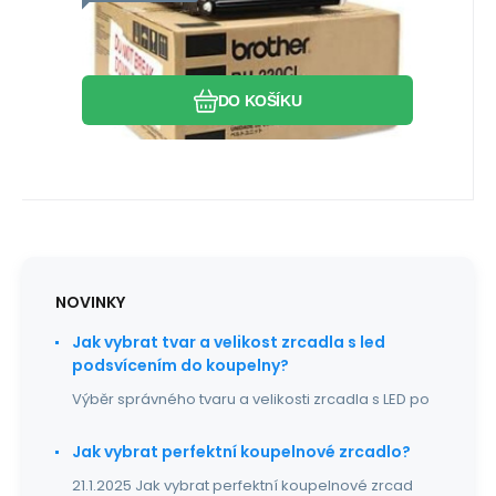
Záruka
2 250
2roky
Kč
BROTHER BU220CL - originální
Brother, originální přenosový pás BU220CL
pro tiskárny: BROTHER HL-3150CDW,
Oblíbený
Porovnat
BROTHER HL-3170CDW,
DO KOŠÍKU
NOVINKY
Jak vybrat tvar a velikost zrcadla s led
podsvícením do koupelny?
Výběr správného tvaru a velikosti zrcadla s LED po
Jak vybrat perfektní koupelnové zrcadlo?
21.1.2025 Jak vybrat perfektní koupelnové zrcad