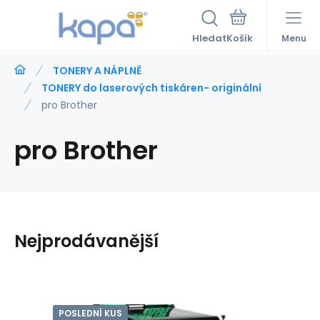
Hledat
Menu
TONERY A NÁPLNĚ
TONERY do laserových tiskáren- originální
pro Brother
pro Brother
Nejprodávanější
POSLEDNÍ KUS
Kód:
VJBRDBU220CL
Skladem
1
ks