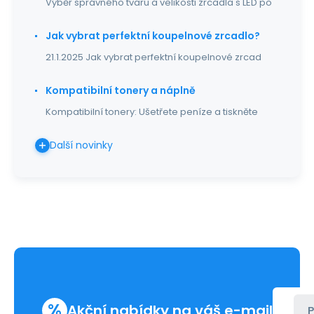
Výběr správného tvaru a velikosti zrcadla s LED po
Jak vybrat perfektní koupelnové zrcadlo?
21.1.2025 Jak vybrat perfektní koupelnové zrcad
Kompatibilní tonery a náplně
Kompatibilní tonery: Ušetřete peníze a tiskněte
Další novinky
%
Akční nabídky na váš e-mail
P