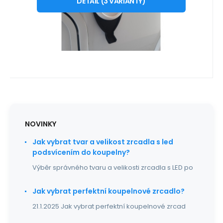
Truma
DETAIL
(
3
VARIANTY
)
Okapnička ke komínku Truma pro karavan
a obytné auto – ochrana proti stékání
Oblíbený
Porovnat
kondenzátu Praktická o
NOVINKY
Jak vybrat tvar a velikost zrcadla s led
podsvícením do koupelny?
Výběr správného tvaru a velikosti zrcadla s LED po
Jak vybrat perfektní koupelnové zrcadlo?
21.1.2025 Jak vybrat perfektní koupelnové zrcad