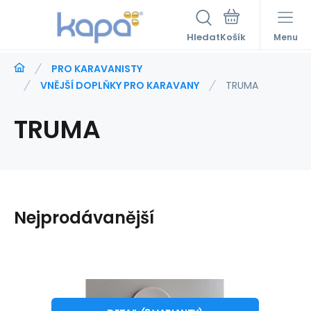
Hledat
Menu
PRO KARAVANISTY
VNĚJŠÍ DOPLŇKY PRO KARAVANY
TRUMA
TRUMA
Nejprodávanější
Kód:
TROK0001b
Skladem
>5
ks
Záruka
145
2roky
Kč
Okapnička k bočnímu komínku
od