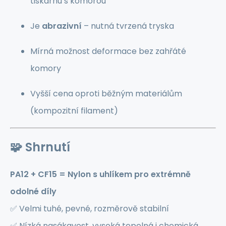
tiskárnu s komorou
Je
abrazivní
– nutná tvrzená tryska
Mírná možnost deformace bez zahřáté
komory
Vyšší cena oproti běžným materiálům
(kompozitní filament)
🧩
Shrnutí
PA12 + CF15 = Nylon s uhlíkem pro extrémně
odolné díly
✅ Velmi tuhé, pevné, rozměrově stabilní
✅ Nízká nasákavost, vysoká tepelná i chemická