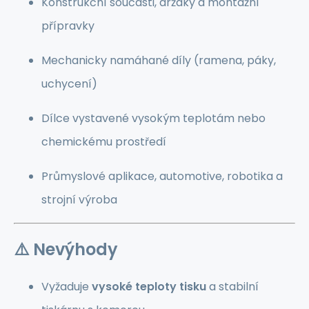
Konstrukční součásti, držáky a montážní
přípravky
Mechanicky namáhané díly (ramena, páky,
uchycení)
Dílce vystavené vysokým teplotám nebo
chemickému prostředí
Průmyslové aplikace, automotive, robotika a
strojní výroba
⚠️
Nevýhody
Vyžaduje
vysoké teploty tisku
a stabilní