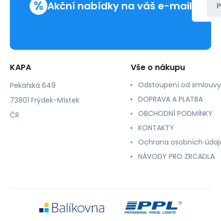
%
Akční nabídky na váš e-mail
P
KAPA
Vše o nákupu
Odstoupení od smlouvy
Pekařská 649
DOPRAVA A PLATBA
73801 Frýdek-Místek
OBCHODNÍ PODMÍNKY
ČR
KONTAKTY
Ochrana osobních údaj
NÁVODY PRO ZRCADLA