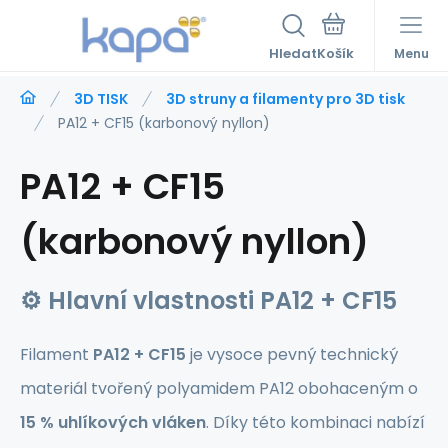
Hledat
Menu
3D TISK
3D struny a filamenty pro 3D tisk
PA12 + CF15 (karbonový nyllon)
PA12 + CF15
(karbonový nyllon)
⚙️
Hlavní vlastnosti PA12 + CF15
Filament
PA12 + CF15
je vysoce pevný technický
materiál tvořený polyamidem PA12 obohaceným o
15 % uhlíkových vláken
. Díky této kombinaci nabízí