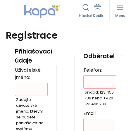
Hledat
Menu
Registrace
Přihlašovací
Odběratel
údaje
Uživatelské
Telefon:
jméno:
příklad: 123 456
789 nebo +420
Zadejte
123 456 789
uživatelské
jméno, kterým
Email:
se budete
přihlašovat do
systému