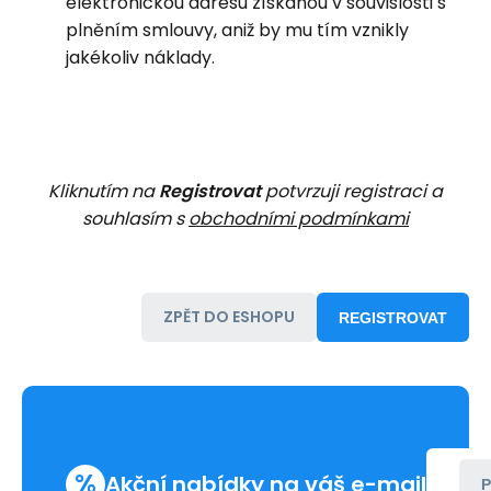
elektronickou adresu získanou v souvislosti s
plněním smlouvy, aniž by mu tím vznikly
jakékoliv náklady.
Kliknutím na
Registrovat
potvrzuji registraci a
souhlasím s
obchodními podmínkami
ZPĚT DO ESHOPU
REGISTROVAT
%
Akční nabídky na váš e-mail
P