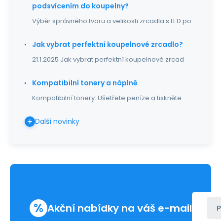
podsvícením do koupelny?
Výběr správného tvaru a velikosti zrcadla s LED po
Jak vybrat perfektní koupelnové zrcadlo?
21.1.2025 Jak vybrat perfektní koupelnové zrcad
Kompatibilní tonery a náplně
Kompatibilní tonery: Ušetřete peníze a tiskněte
Další novinky
%
Akční nabídky na váš e-mail
P