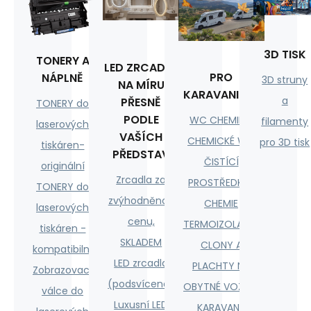
3D TISK
TONERY A
LED ZRCADLA
PRO
NÁPLNĚ
3D struny
NA MÍRU
KARAVANISTY
a
PŘESNĚ
TONERY do
PODLE
WC CHEMIE A
filamenty
laserových
VAŠÍCH
CHEMICKÉ WC
pro 3D tisk
tiskáren-
PŘEDSTAV
ČISTÍCÍ
originální
Zrcadla za
PROSTŘEDKY ,
TONERY do
zvýhodněnou
CHEMIE
laserových
cenu,
TERMOIZOLAČNÍ
tiskáren -
SKLADEM
CLONY A
kompatibilní
LED zrcadla
PLACHTY NA
Zobrazovací
(podsvícená)
OBYTNÉ VOZY A
válce do
Luxusní LED
KARAVANY