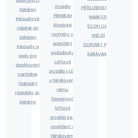
laserových
zrcadla
PŘÍSLUŠENSTVÍ K
tiskáren
PREMIUM
MARKÝZE
Inkoustové
Atypické
ECOFLOW
náplně do
rozměry a
VNĚJŠÍ
tiskáren
speciální
DOPLŇKY PRO
Inkousty a
požadavky
KARAVANY
sady pro
Loftová
doplňování
zrcadla s LED
cartridge
v hliníkovém
Odpadní
rámu
nádobky do
Designová
tiskárny
loftová
zrcalda bez
osvětlení v
hliníkovém