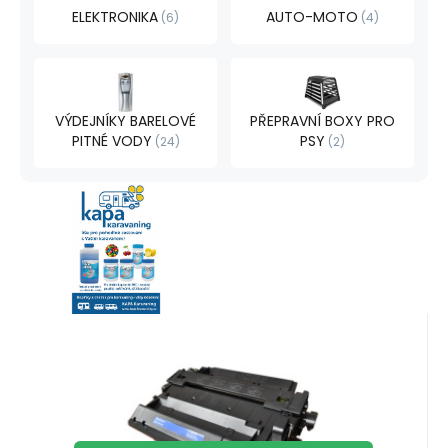
ELEKTRONIKA
AUTO-MOTO
6
4
VÝDEJNÍKY BARELOVÉ
PŘEPRAVNÍ BOXY PRO
PITNÉ VODY
PSY
24
2
Kód:
CTHPCE255XKaPa
Skladem
>5
ks
KAPA
Záruka
459
Kč
2roky
Kompatibilní toner HP LaserJet
P3015, CE255X, black, CE 255X ,
Kompatibilní laserový toner HP CE255X
CE 255 , HP 55X, HP55X
Black 12.500str. Kompatibilní s tiskárnami:
Oblíbený
Porovnat