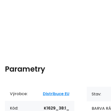
Parametry
Výrobce:
Distribuce EU
Stav:
Kód:
K1629_38:1_
BARVA RÁ