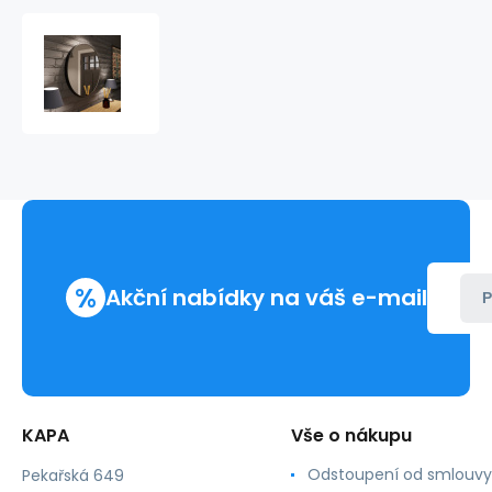
Zrcadlo
kulaté
LOFT,
Ø
60cm
,v
rámu
z
broušeného
hliníku
%
Akční nabídky na váš e-mail
P
KAPA
Vše o nákupu
Odstoupení od smlouvy
Pekařská 649