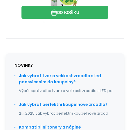
dokonale čisté nádobí. Bezfosfátové
Oblíbený
Porovnat
tablety zanechají nádobí
DO KOŠÍKU
NOVINKY
Jak vybrat tvar a velikost zrcadla s led
podsvícením do koupelny?
Výběr správného tvaru a velikosti zrcadla s LED po
Jak vybrat perfektní koupelnové zrcadlo?
21.1.2025 Jak vybrat perfektní koupelnové zrcad
Kompatibilní tonery a náplně