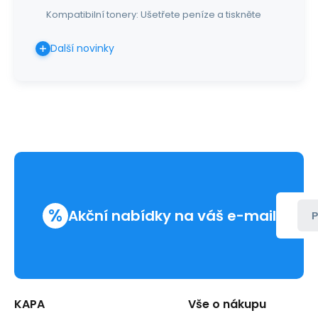
Kompatibilní tonery: Ušetřete peníze a tiskněte
Další novinky
%
Akční nabídky na váš e-mail
P
KAPA
Vše o nákupu