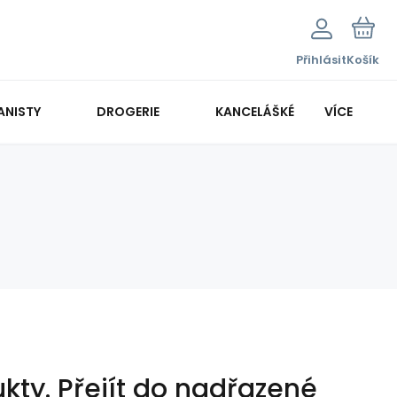
Přihlásit
Košík
ANISTY
DROGERIE
KANCELÁŠKÉ POTŘEBY
VÍCE
KANCELÁŘSKÁ TECHNIKA
kty.
Přejít do nadřazené