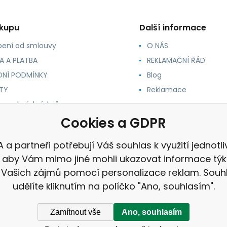
ákupu
Další informace
ení od smlouvy
O NÁS
A A PLATBA
REKLAMAČNÍ ŘÁD
NÍ PODMÍNKY
Blog
TY
Reklamace
 osobních údajů
 PRO ZRCADLA
Cookies a GDPR
 a partneři potřebují Váš souhlas k využití jednotl
, aby Vám mimo jiné mohli ukazovat informace týka
 Vašich zájmů pomocí personalizace reklam. Souh
udělíte kliknutím na políčko "Ano, souhlasím".
Zamítnout vše
Ano, souhlasím
stránek