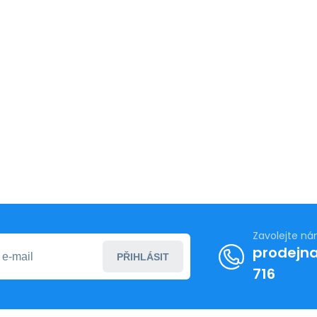
Zavolejte n
prodejna
PŘIHLÁSIT
716