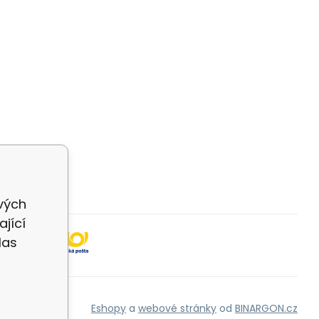
ivých
jící
las
Eshopy
a
webové stránky
od
BINARGON.cz