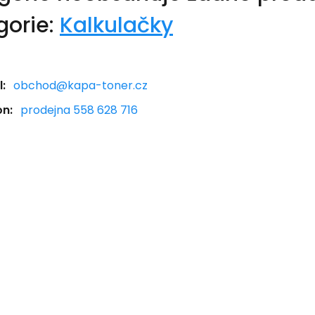
gorie:
Kalkulačky
:
obchod@kapa-toner.cz
on:
prodejna 558 628 716