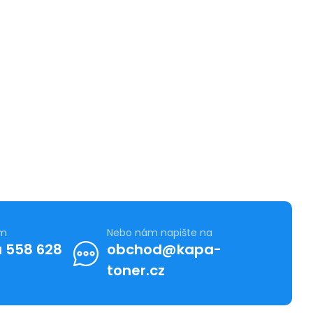
ám
Nebo nám napište na
 558 628
obchod@kapa-
toner.cz