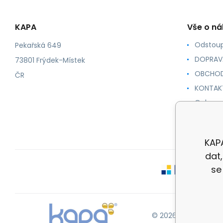
KAPA
Vše o n
Odstoup
Pekařská 649
DOPRAV
73801 Frýdek-Místek
OBCHOD
ČR
KONTAK
Ochrana
NÁVODY
KAPA
dat
se
© 2026 KAPA |
Mapa 