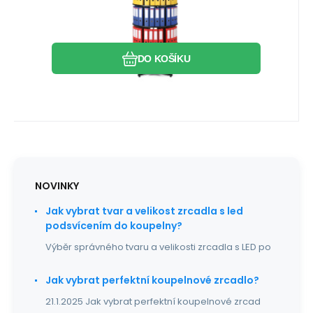
Archivační otočná skříň - 4
patra černá, skříň archivační
archivační systém, který šetří Váš prostor
otočná
při archivaci Vašich dokumentů lze uložit
Oblíbený
Porovnat
až 144 pořadač
DO KOŠÍKU
NOVINKY
Jak vybrat tvar a velikost zrcadla s led
podsvícením do koupelny?
Výběr správného tvaru a velikosti zrcadla s LED po
Jak vybrat perfektní koupelnové zrcadlo?
21.1.2025 Jak vybrat perfektní koupelnové zrcad