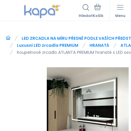
Hledat
Menu
LED ZRCADLA NA MÍRU PŘESNĚ PODLE VAŠÍCH PŘEDS
Luxusní LED zrcadla PREMIUM
HRANATÁ
ATL
Koupelnové zrcadlo ATLANTA PREMIUM hranaté s LED os