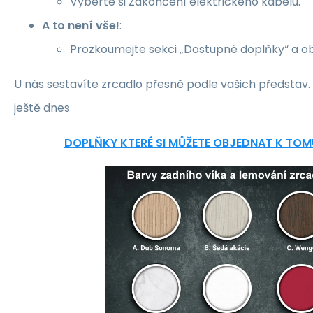
Vyberte si Zakončení elektrického kabelu.
A to není vše!
:
Prozkoumejte sekci „Dostupné doplňky“ a ob
U nás sestavíte zrcadlo přesně podle vašich představ
ještě dnes
DOPLŇKY KTERÉ SI MŮŽETE OBJEDNAT K TO