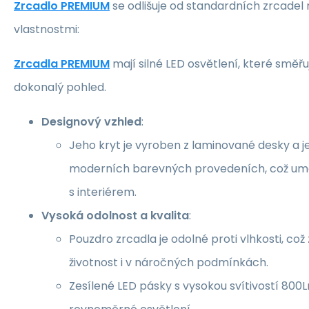
Zrcadlo PREMIUM
se odlišuje od standardních zrcadel 
vlastnostmi:
Zrcadla PREMIUM
mají silné LED osvětlení, které směřu
dokonalý pohled.
Designový vzhled
:
Jeho kryt je vyroben z laminované desky a je 
moderních barevných provedeních, což umo
s interiérem.
Vysoká odolnost a kvalita
:
Pouzdro zrcadla je odolné proti vlhkosti, což 
životnost i v náročných podmínkách.
Zesílené LED pásky s vysokou svítivostí 800