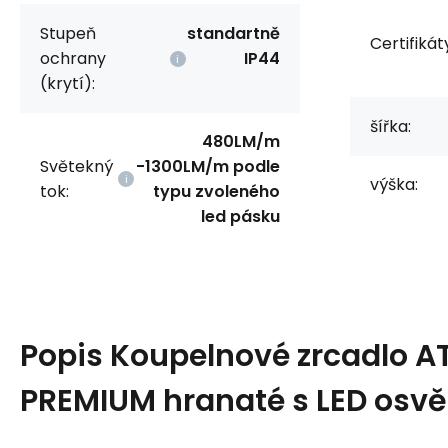
Stupeň
standartně
Certifikát
ochrany
IP44
(krytí):
šířka:
480LM/m
Světekný
-1300LM/m podle
výška:
tok:
typu zvoleného
led pásku
Popis
Koupelnové zrcadlo A
PREMIUM hranaté s LED osvě