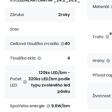
Kód:
LEDALAATLANTAP_24:2_26:2_
Materiál:
Záruka:
2roky
Stav:
i
Trafo:
Celková tloušťka zrcadla:
40
Tloušťka skla:
4
Hrany:
120ks LED/bm -
Přívod na
Počet
320ks LED/bm podle
LED:
typu zvoleného led
pásku
Životnost:
Spotřeba energie:
9,6W/bm