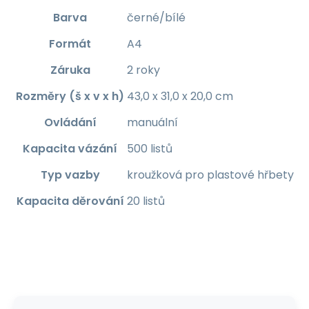
Barva
černé/bílé
Formát
A4
Záruka
2 roky
Rozměry (š x v x h)
43,0 x 31,0 x 20,0 cm
Ovládání
manuální
Kapacita vázání
500 listů
Typ vazby
kroužková pro plastové hřbety
Kapacita děrování
20 listů