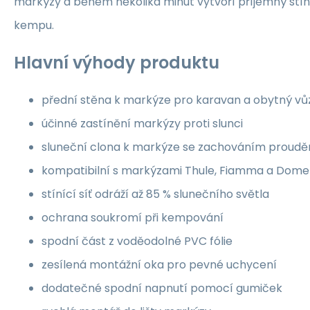
markýzy a během několika minut vytvoří příjemný stín 
kempu.
Hlavní výhody produktu
přední stěna k markýze pro karavan a obytný vů
účinné zastínění markýzy proti slunci
sluneční clona k markýze se zachováním proudě
kompatibilní s markýzami Thule, Fiamma a Dome
stínící síť odráží až 85 % slunečního světla
ochrana soukromí při kempování
spodní část z voděodolné PVC fólie
zesílená montážní oka pro pevné uchycení
dodatečné spodní napnutí pomocí gumiček