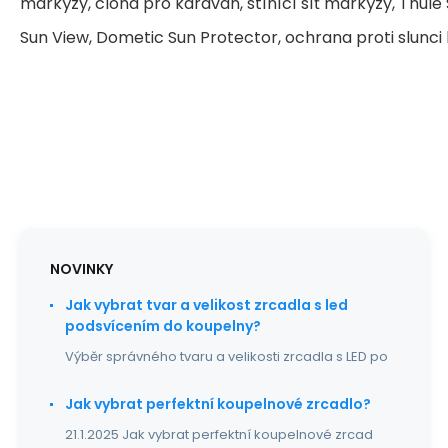
markýzy, clona pro karavan, stínící síť markýzy, Thul
Sun View, Dometic Sun Protector, ochrana proti slunci
NOVINKY
Jak vybrat tvar a velikost zrcadla s led
podsvícením do koupelny?
Výběr správného tvaru a velikosti zrcadla s LED po
Jak vybrat perfektní koupelnové zrcadlo?
21.1.2025 Jak vybrat perfektní koupelnové zrcad