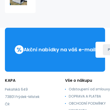
k
markýze
,
čelní
%
Akční nabídky na váš e-mail
P
KAPA
Vše o nákupu
Odstoupení od smlouvy
Pekařská 649
DOPRAVA A PLATBA
73801 Frýdek-Místek
OBCHODNÍ PODMÍNKY
ČR