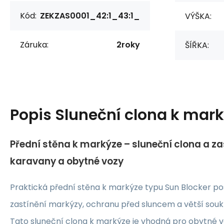
Kód:
ZEKZAS0001_42:1_43:1_
VÝŠKA:
Záruka:
2roky
ŠÍŘKA:
Popis
Sluneční clona k marký
Přední stěna k markýze – sluneční clona a za
karavany a obytné vozy
Praktická přední stěna k markýze typu Sun Blocker po
zastínění markýzy, ochranu před sluncem a větší sou
Tato sluneční clona k markýze je vhodná pro obytné 