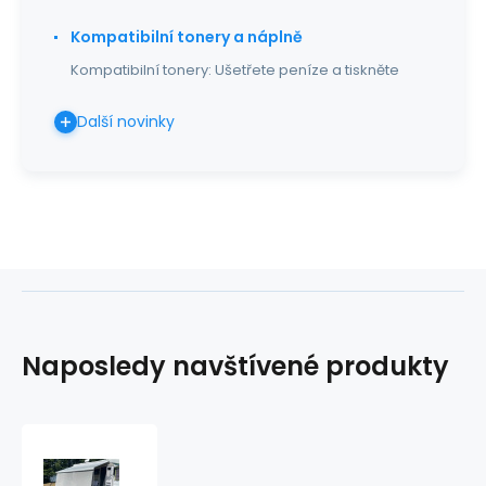
Kompatibilní tonery a náplně
Kompatibilní tonery: Ušetřete peníze a tiskněte
Další novinky
Naposledy navštívené produkty
Sluneční
clona