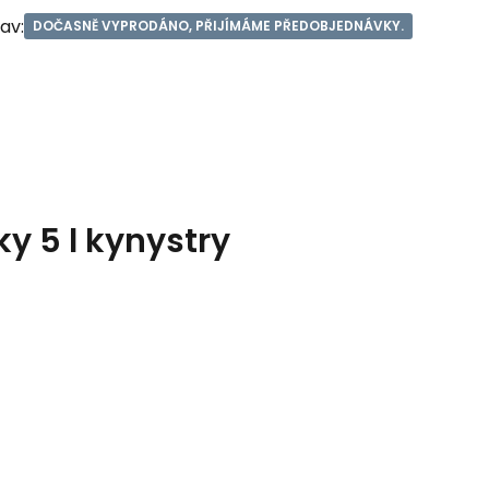
av:
DOČASNĚ VYPRODÁNO, PŘIJÍMÁME PŘEDOBJEDNÁVKY.
y 5 l kynystry