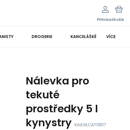
Přihlásit
Košík
ANISTY
DROGERIE
KANCELÁŠKÉ POTŘEBY
VÍCE
KANCELÁŘSKÁ TECHNIKA
Nálevka pro
tekuté
prostředky 5 l
kynystry
Kód:
GLCAT13617