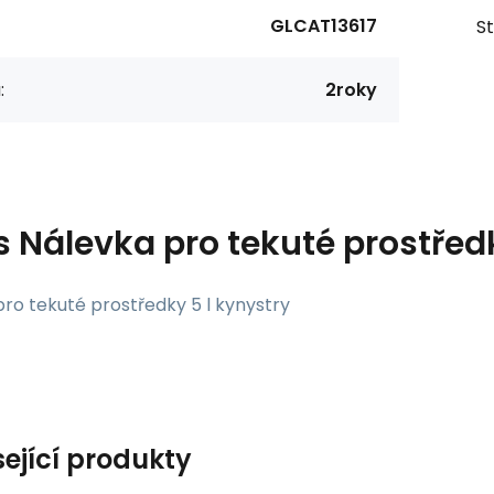
GLCAT13617
St
:
2roky
s
Nálevka pro tekuté prostředk
ro tekuté prostředky 5 l kynystry
sející produkty