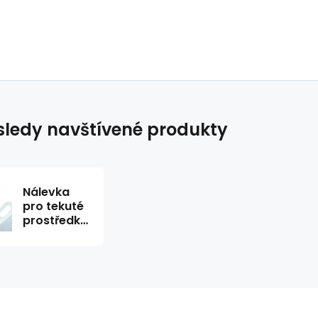
ledy navštívené produkty
Nálevka
pro tekuté
prostředky
5 l
kynystry