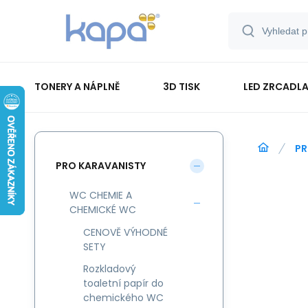
TONERY A NÁPLNĚ
3D TISK
LED ZRCADLA
PAPÍR-ETIKETY-BLOKY-OBÁLKY
PR
PRO KARAVANISTY
WC CHEMIE A
CHEMICKÉ WC
CENOVĚ VÝHODNÉ
SETY
Rozkladový
toaletní papír do
chemického WC