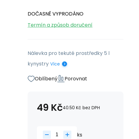
DOČASNĚ VYPRODÁNO
Termín a způsob doručení
Nálevka pro tekuté prostředky 5 l
kynystry
Více
Oblíbený
Porovnat
49
Kč
40.50
Kč
bez DPH
ks