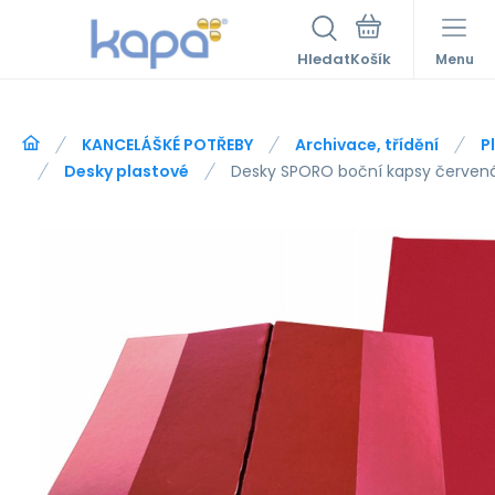
Hledat
Menu
KANCELÁŠKÉ POTŘEBY
Archivace, třídění
P
Desky plastové
Desky SPORO boční kapsy červená