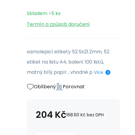
Skladem
>5
ks
Termín a způsob doručení
samolepicí etikety 52.5x21.2mm, 52
etiket na listu A4, balení 100 listů,
matný bílý papír , vhodné p
Více
Oblíbený
Porovnat
204
Kč
168.60
Kč
bez DPH