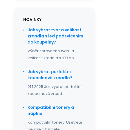
NOVINKY
Jak vybrat tvar a velikost
zrcadla s led podsvícením
do koupelny?
Výběr správného tvaru a
velikosti zrcadla s LED po
Jak vybrat perfektní
koupelnové zrcadlo?
21.1.2025 Jak vybrat perfektní
koupelnové zrcad
Kompatibilní tonery a
náplně
Kompatibilní tonery: Ušetřete
peníze a tiskněte