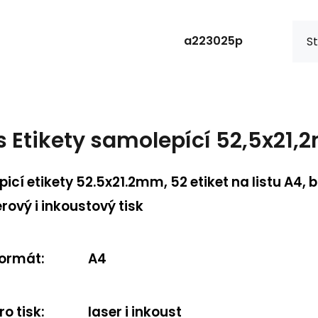
a223025p
St
s
Etikety samolepící 52,5x21
icí etikety 52.5x21.2mm, 52 etiket na listu A4, b
erový i inkoustový tisk
ormát
:
A4
ro tisk
:
laser i inkoust