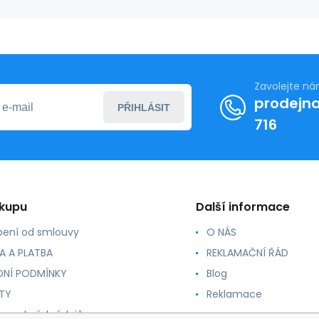
Zavolejte n
prodejna
PŘIHLÁSIT
716
ákupu
Další informace
ení od smlouvy
O NÁS
A A PLATBA
REKLAMAČNÍ ŘÁD
NÍ PODMÍNKY
Blog
TY
Reklamace
 osobních údajů