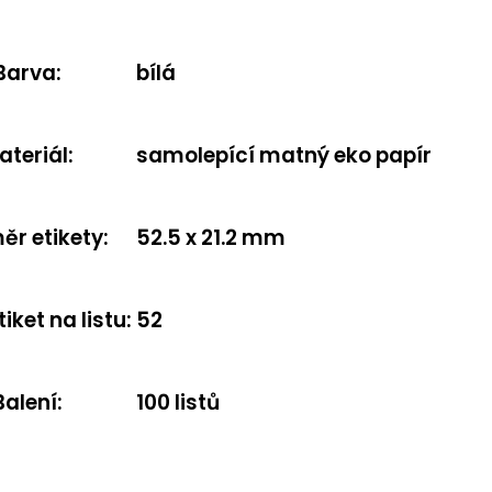
Barva
:
bílá
ateriál
:
samolepící matný eko papír
ěr etikety
:
52.5 x 21.2 mm
tiket na listu
:
52
Balení
:
100 listů