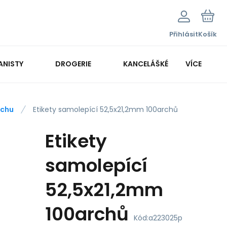
Přihlásit
Košík
ANISTY
DROGERIE
KANCELÁŠKÉ POTŘEBY
VÍCE
KANCELÁŘSKÁ TECHNIKA
rchu
Etikety samolepící 52,5x21,2mm 100archů
Etikety
samolepící
52,5x21,2mm
100archů
Kód:
a223025p