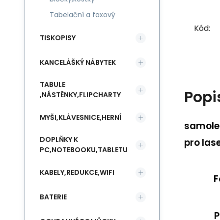
Tabelační a faxový
Kód:
TISKOPISY
KANCELÁŠKÝ NÁBYTEK
TABULE
Popi
,NÁSTĚNKY,FLIPCHARTY
MYŠI,KLÁVESNICE,HERNÍ
samolep
DOPLŇKY K
pro las
PC,NOTEBOOKU,TABLETU
KABELY,REDUKCE,WIFI
F
BATERIE
P