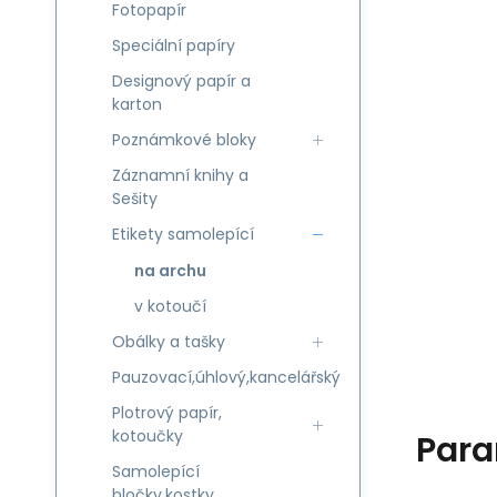
Fotopapír
Speciální papíry
Designový papír a
karton
Poznámkové bloky
Záznamní knihy a
Sešity
Etikety samolepící
na archu
v kotoučí
Obálky a tašky
Pauzovací,úhlový,kancelářský
Plotrový papír,
kotoučky
Para
Samolepící
bločky,kostky