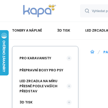
TONERY A NÁPLNĚ
3D TISK
LED ZRCADLA
PAPÍR-ETIKETY-BLOKY-OBÁLKY
PA
PRO KARAVANISTY
PŘEPRAVNÍ BOXY PRO PSY
LED ZRCADLA NA MÍRU
PŘESNĚ PODLE VAŠÍCH
PŘEDSTAV
3D TISK