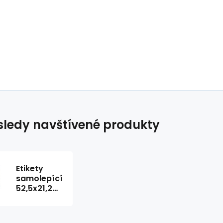
ledy navštívené produkty
Etikety
samolepící
52,5x21,2mm
100archů