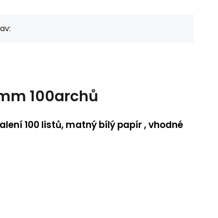
av:
,2mm 100archů
alení 100 listů, matný bílý papír , vhodné