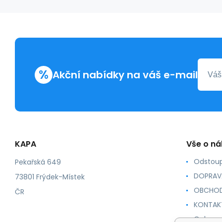
%
Akční nabídky na váš e-mail
KAPA
Vše o n
Odstoup
Pekařská 649
DOPRAV
73801 Frýdek-Místek
OBCHOD
ČR
KONTAK
Ochrana