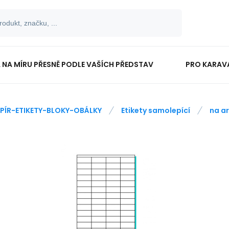
 NA MÍRU PŘESNĚ PODLE VAŠÍCH PŘEDSTAV
PRO KARAV
TISKOPISY
PRO ŠKOLÁKY
PÍR-ETIKETY-BLOKY-OBÁLKY
Etikety samolepící
na a