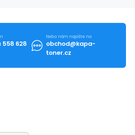
ám
Nebo nám napište na
 558 628
obchod@kapa-
toner.cz