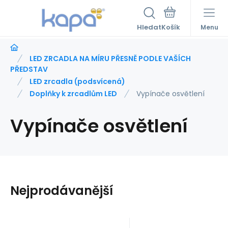
Hledat
Menu
LED ZRCADLA NA MÍRU PŘESNĚ PODLE VAŠÍCH
PŘEDSTAV
LED zrcadla (podsvícená)
Doplňky k zrcadlům LED
Vypínače osvětlení
Vypínače osvětlení
Nejprodávanější