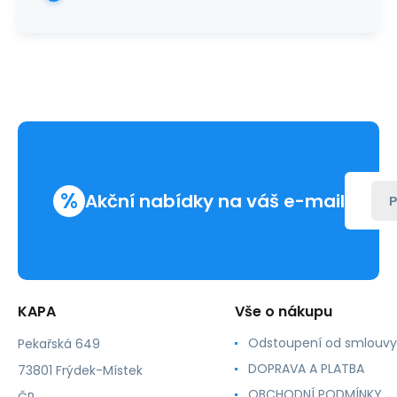
%
Akční nabídky na váš e-mail
P
KAPA
Vše o nákupu
Odstoupení od smlouvy
Pekařská 649
DOPRAVA A PLATBA
73801 Frýdek-Místek
OBCHODNÍ PODMÍNKY