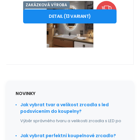
ZAKÁZKOVÁ VÝROBA
Kód:
LEDALAPANAMA
10-14 PRACOVNÍCH DNŮ
Distribuce EU
Záruka
5 350
2 roky
Kč
Koupelnové zrcadlo s LED
od
ZDARMA
podsvícením PANAMA
DETAIL
(
13
VARIANT
)
Nakonfigurujte si perfektní zrcadlo na míru
s LED osvětlením a dopravou zdarma!
Oblíbený
Porovnat
Proměňte svou každo
NOVINKY
Jak vybrat tvar a velikost zrcadla s led
podsvícením do koupelny?
Výběr správného tvaru a velikosti zrcadla s LED po
Jak vybrat perfektní koupelnové zrcadlo?