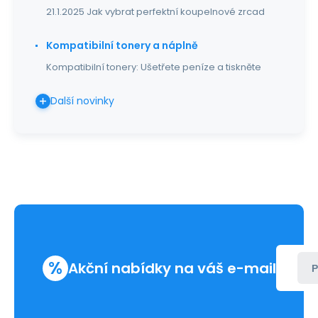
21.1.2025 Jak vybrat perfektní koupelnové zrcad
Kompatibilní tonery a náplně
Kompatibilní tonery: Ušetřete peníze a tiskněte
Další novinky
%
Akční nabídky na váš e-mail
P