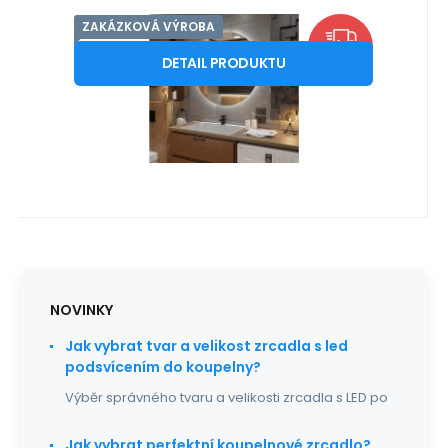
ZAKÁZKOVÁ VÝROBA
Kód:
LEDALABAL65
10-14 PRACOVNÍCH DNŮ
Distribuce EU
Záruka
5 690
2roky
Kč
Koupelnové zrcadlo kulaté Ø 65
ZDARMA
cm BALI s LED podsvícením
DETAIL PRODUKTU
Nakonfigurujte si perfektní zrcadlo na míru
s LED osvětlením a dopravou zdarma!
Oblíbený
Porovnat
Proměňte svou každo
NOVINKY
Jak vybrat tvar a velikost zrcadla s led
podsvícením do koupelny?
Výběr správného tvaru a velikosti zrcadla s LED po
Jak vybrat perfektní koupelnové zrcadlo?