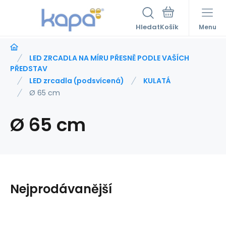
Hledat
Menu
LED ZRCADLA NA MÍRU PŘESNĚ PODLE VAŠÍCH
PŘEDSTAV
LED zrcadla (podsvícená)
KULATÁ
Ø 65 cm
Ø 65 cm
Nejprodávanější