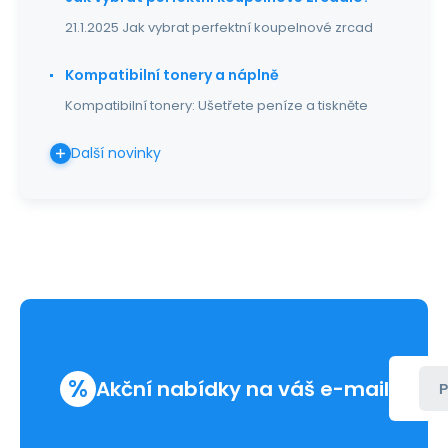
21.1.2025 Jak vybrat perfektní koupelnové zrcad
Kompatibilní tonery a náplně
Kompatibilní tonery: Ušetřete peníze a tiskněte
Další novinky
%
Akční nabídky na váš e-mail
P