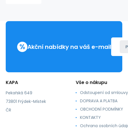
%
Akční nabídky na váš e-mail
P
KAPA
Vše o nákupu
Odstoupení od smlouvy
Pekařská 649
DOPRAVA A PLATBA
73801 Frýdek-Místek
OBCHODNÍ PODMÍNKY
ČR
KONTAKTY
Ochrana osobních údaj