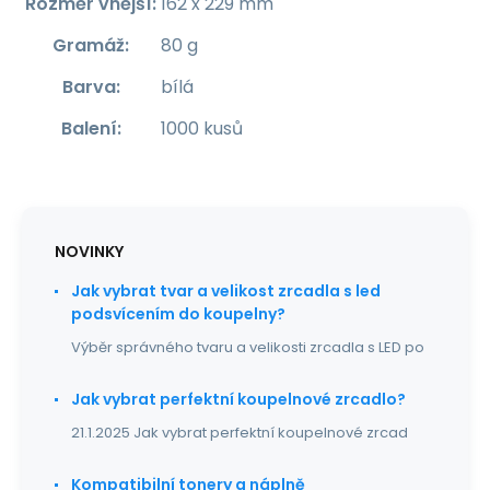
Rozměr vnější
:
162 x 229 mm
Gramáž
:
80 g
Barva
:
bílá
Balení
:
1000 kusů
NOVINKY
Jak vybrat tvar a velikost zrcadla s led
podsvícením do koupelny?
Výběr správného tvaru a velikosti zrcadla s LED po
Jak vybrat perfektní koupelnové zrcadlo?
21.1.2025 Jak vybrat perfektní koupelnové zrcad
Kompatibilní tonery a náplně