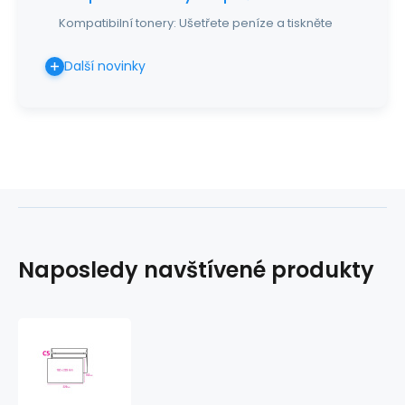
Kompatibilní tonery: Ušetřete peníze a tiskněte
Další novinky
Naposledy navštívené produkty
Obálka
C5
samolepící
1000ks