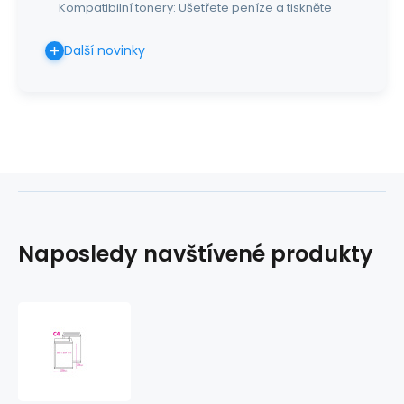
Kompatibilní tonery: Ušetřete peníze a tiskněte
Další novinky
Naposledy navštívené produkty
Poštovní
taška
C4
s