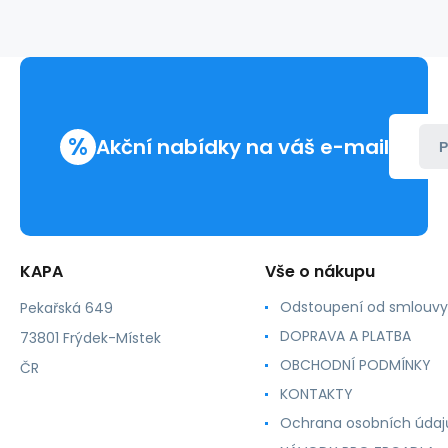
krycí
páskou
%
Akční nabídky na váš e-mail
P
KAPA
Vše o nákupu
Odstoupení od smlouvy
Pekařská 649
DOPRAVA A PLATBA
73801 Frýdek-Místek
OBCHODNÍ PODMÍNKY
ČR
KONTAKTY
Ochrana osobních údaj