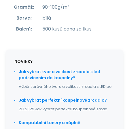
Gramáž
:
90-100g/m²
Barva
:
bílá
Balení
:
500 kusů cana za 1kus
NOVINKY
Jak vybrat tvar a velikost zrcadla s led
podsvícením do koupelny?
Výběr správného tvaru a velikosti zrcadla s LED po
Jak vybrat perfektní koupelnové zrcadlo?
21.1.2025 Jak vybrat perfektní koupelnové zrcad
Kompatibilní tonery a náplně