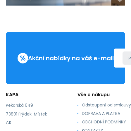
%
Akční nabídky na váš e-mail
P
KAPA
Vše o nákupu
Odstoupení od smlouvy
Pekařská 649
DOPRAVA A PLATBA
73801 Frýdek-Místek
OBCHODNÍ PODMÍNKY
ČR
KONTAKTY