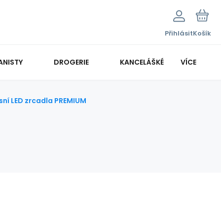
Přihlásit
Košík
ANISTY
DROGERIE
KANCELÁŠKÉ POTŘEBY
VÍCE
KANCELÁŘSKÁ TECHNIKA
sní LED zrcadla PREMIUM