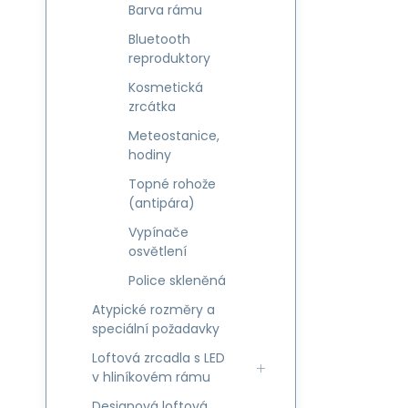
Barva rámu
Bluetooth
reproduktory
Kosmetická
zrcátka
Meteostanice,
hodiny
Topné rohože
(antipára)
Vypínače
osvětlení
Police skleněná
Atypické rozměry a
speciální požadavky
Loftová zrcadla s LED
v hliníkovém rámu
Designová loftová