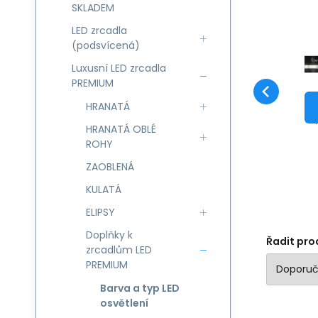
SKLADEM
LED zrcadla
(podsvícená)
Luxusní LED zrcadla
LE
PREMIUM
zr
HRANATÁ
te
HRANATÁ OBLÉ
/s
ROHY
Sp
ZAOBLENÁ
un
KULATÁ
pr
ELIPSY
Doplňky k
Řadit pro
zrcadlům LED
PREMIUM
Barva a typ LED
osvětlení