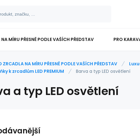
 NA MÍRU PŘESNĚ PODLE VAŠÍCH PŘEDSTAV
PRO KARAV
TISKOPISY
PRO ŠKOLÁKY
D ZRCADLA NA MÍRU PŘESNĚ PODLE VAŠÍCH PŘEDSTAV
Luxu
ňky k zrcadlům LED PREMIUM
Barva a typ LED osvětlení
a a typ LED osvětlení
odávanější