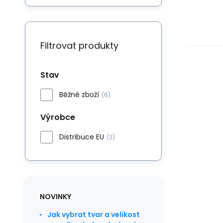
Filtrovat produkty
Stav
Běžné zboží
(6)
Výrobce
Distribuce EU
(3)
NOVINKY
Jak vybrat tvar a velikost