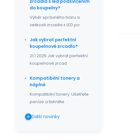
zrcadla s led podsvícením
do koupelny?
Výběr správného tvaru a
velikosti zrcadla s LED po
Jak vybrat perfektní
koupelnové zrcadlo?
21.1.2025 Jak vybrat perfektní
koupelnové zrcad
Kompatibilní tonery a
náplně
Kompatibilní tonery: Ušetřete
peníze a tiskněte
Další novinky