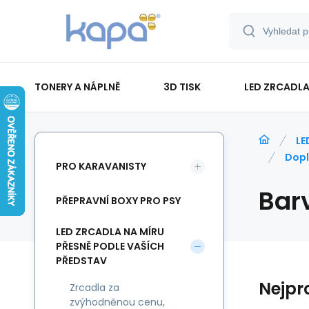
TONERY A NÁPLNĚ
3D TISK
LED ZRCADLA
PAPÍR-ETIKETY-BLOKY-OBÁLKY
LE
Dopl
PRO KARAVANISTY
Barv
PŘEPRAVNÍ BOXY PRO PSY
LED ZRCADLA NA MÍRU
PŘESNĚ PODLE VAŠÍCH
PŘEDSTAV
Nejpr
Zrcadla za
zvýhodněnou cenu,