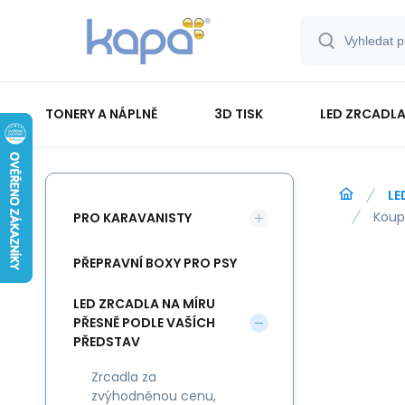
TONERY A NÁPLNĚ
3D TISK
LED ZRCADLA
PAPÍR-ETIKETY-BLOKY-OBÁLKY
LE
Koup
PRO KARAVANISTY
PŘEPRAVNÍ BOXY PRO PSY
LED ZRCADLA NA MÍRU
PŘESNĚ PODLE VAŠÍCH
PŘEDSTAV
Zrcadla za
zvýhodněnou cenu,