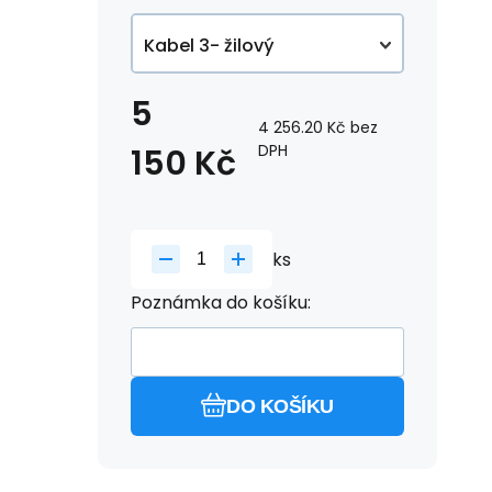
+1 990 Kč
Kabel 3- žilový
Kabel se zástrčkou
5
- 1,5m
4 256.20
Kč
bez
DPH
150
+289.99 Kč
Kč
Kabel se zástrčkou
- 3m
+349.99 Kč
ks
Poznámka do košíku:
DO KOŠÍKU