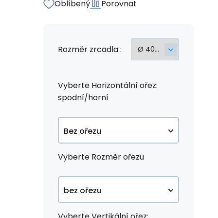
Oblíbený
Porovnat
Rozměr zrcadla :
Vyberte Horizontální ořez:
spodní/horní
Bez ořezu
Vyberte Rozměr ořezu
Spodní ořez
Horní ořez
bez ořezu
Vyberte Vertikální ořez:
10cm od okraje