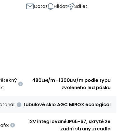
Dotaz
Hlídat
Sdílet
větekný
480LM/m -1300LM/m podle typu
k:
zvoleného led pásku
teriál:
tabulové sklo AGC MIROX ecological
12V integrované,IP65-67, skryté ze
afo:
zadní strany zrcadla