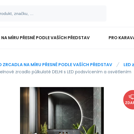
 NA MÍRU PŘESNĚ PODLE VAŠÍCH PŘEDSTAV
PRO KARAV
TISKOPISY
PRO ŠKOLÁKY
D ZRCADLA NA MÍRU PŘESNĚ PODLE VAŠÍCH PŘEDSTAV
LED 
elnové zrcadlo půlkulaté DELHI s LED podsvícením a osvětlením
ZDA