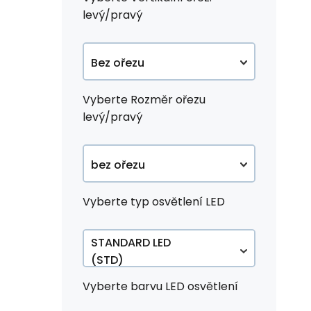
levý/pravý
20cm od okraje
Bez ořezu
30cm od okraje
Vyberte Rozměr ořezu
Levý ořez
40cm od okraje
levý/pravý
Pravý ořez
50cm od okraje
bez ořezu
60cm od okraje
Vyberte typ osvětlení LED
10cm od okraje
20cm od okraje
STANDARD LED
(STD)
30cm od okraje
CONTINOUS LED
Vyberte barvu LED osvětlení
(COB)