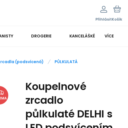
Přihlásit
Košík
ANISTY
DROGERIE
KANCELÁŠKÉ POTŘEBY
VÍCE
KANCELÁŘSKÁ TECHNIKA
zrcadla (podsvícená)
PŮLKULATÁ
Koupelnové
zrcadlo
RMA
půlkulaté DELHI s
LED podsvícením