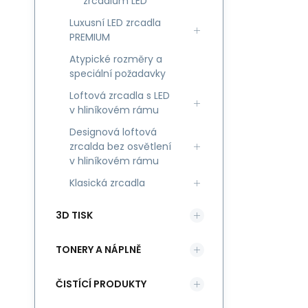
zrcadlům LED
Luxusní LED zrcadla
PREMIUM
Atypické rozměry a
speciální požadavky
Loftová zrcadla s LED
v hliníkovém rámu
Designová loftová
zrcalda bez osvětlení
v hliníkovém rámu
Klasická zrcadla
3D TISK
TONERY A NÁPLNĚ
ČISTÍCÍ PRODUKTY