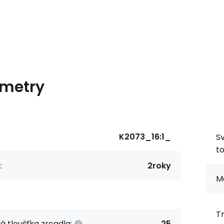
metry
K2073_16:1_
S
to
:
2roky
Ma
Tr
á tloušťka zrcadla:
25