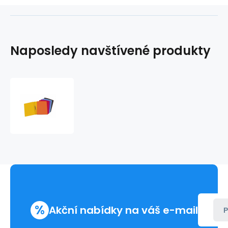
Naposledy navštívené produkty
Rychlovazač
obyčejný
prešpanový
žlutý
1ks
nezávěsný
rychlovazač
prešpanový
%
Akční nabídky na váš e-mail
P