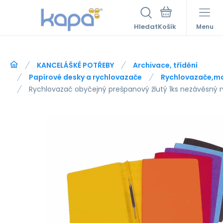
Hledat
Menu
KANCELÁŠKÉ POTŘEBY
Archivace, třídění
Papírové desky a rychlovazače
Rychlovazače,m
Rychlovazač obyčejný prešpanový žlutý 1ks nezávěsný 