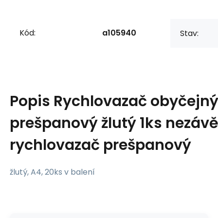
Kód:
a105940
Stav:
Popis
Rychlovazač obyčejn
prešpanový žlutý 1ks nezáv
rychlovazač prešpanový
žlutý, A4, 20ks v balení