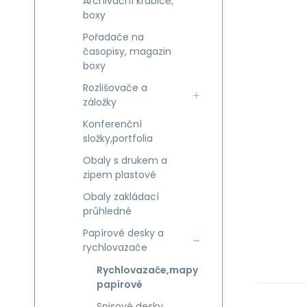
Archivační krabice,
boxy
Pořadače na
časopisy, magazin
boxy
Rozlišovače a
záložky
Konferenční
složky,portfolia
Obaly s drukem a
zipem plastové
Obaly zakládací
průhledné
Papírové desky a
rychlovazače
Rychlovazače,mapy
papírové
Spisové desky