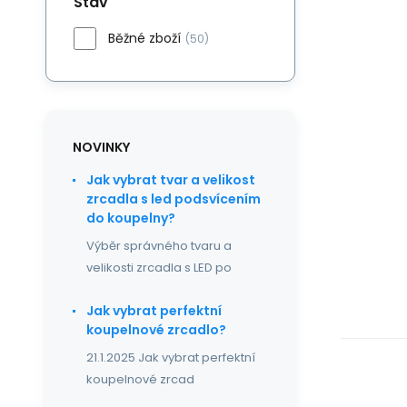
Stav
Běžné zboží
(50)
NOVINKY
Jak vybrat tvar a velikost
zrcadla s led podsvícením
do koupelny?
Výběr správného tvaru a
velikosti zrcadla s LED po
Jak vybrat perfektní
koupelnové zrcadlo?
21.1.2025 Jak vybrat perfektní
koupelnové zrcad