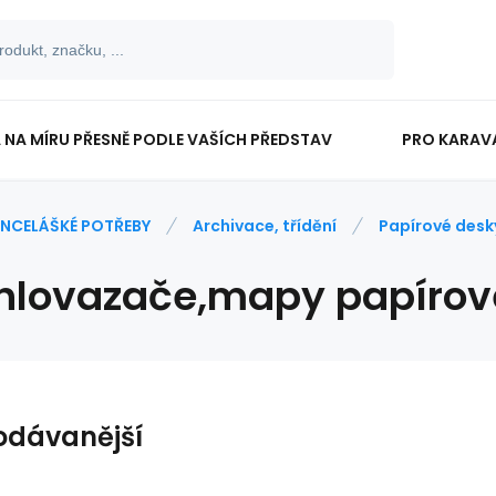
 NA MÍRU PŘESNĚ PODLE VAŠÍCH PŘEDSTAV
PRO KARAV
TISKOPISY
PRO ŠKOLÁKY
NCELÁŠKÉ POTŘEBY
Archivace, třídění
Papírové desk
hlovazače,mapy papírov
odávanější