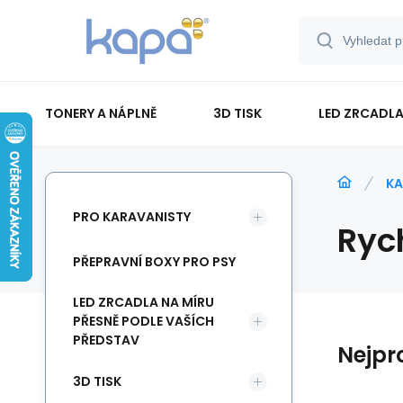
TONERY A NÁPLNĚ
3D TISK
LED ZRCADLA
PAPÍR-ETIKETY-BLOKY-OBÁLKY
KA
PRO KARAVANISTY
Ryc
PŘEPRAVNÍ BOXY PRO PSY
LED ZRCADLA NA MÍRU
PŘESNĚ PODLE VAŠÍCH
PŘEDSTAV
Nejpr
3D TISK