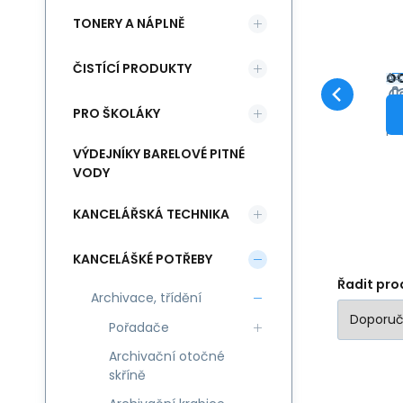
TONERY A NÁPLNĚ
K
ČISTÍCÍ PRODUKTY
o
A4
re
PRO ŠKOLÁKY
pa
p
d
ba
VÝDEJNÍKY BARELOVÉ PITNÉ
VODY
KANCELÁŘSKÁ TECHNIKA
KANCELÁŠKÉ POTŘEBY
Řadit pro
Archivace, třídění
Pořadače
Archivační otočné
skříně