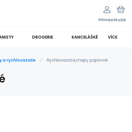
Přihlásit
Košík
ANISTY
DROGERIE
KANCELÁŠKÉ POTŘEBY
VÍCE
KANCELÁŘSKÁ TECHNIKA
y a rychlovazače
Rychlovazače,mapy papírové
é