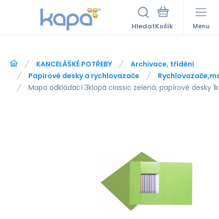
Hledat
Menu
KANCELÁŠKÉ POTŘEBY
Archivace, třídění
Papírové desky a rychlovazače
Rychlovazače,m
Mapa odkládací 3klopá classic zelená, papírové desky 1k