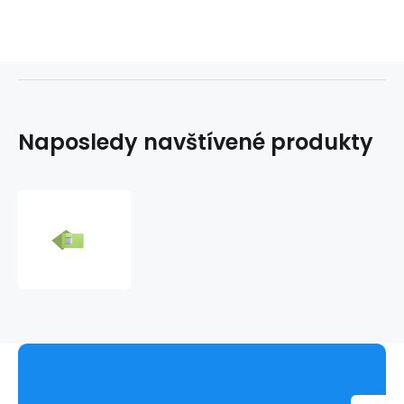
Naposledy navštívené produkty
Mapa
odkládací
3klopá
classic
zelená,
papírové
desky
1ks