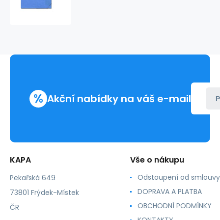
3klopá
s
gumou
prešpanová
modrá
1ks
desky
s
gumou
%
Akční nabídky na váš e-mail
P
KAPA
Vše o nákupu
Odstoupení od smlouvy
Pekařská 649
DOPRAVA A PLATBA
73801 Frýdek-Místek
OBCHODNÍ PODMÍNKY
ČR