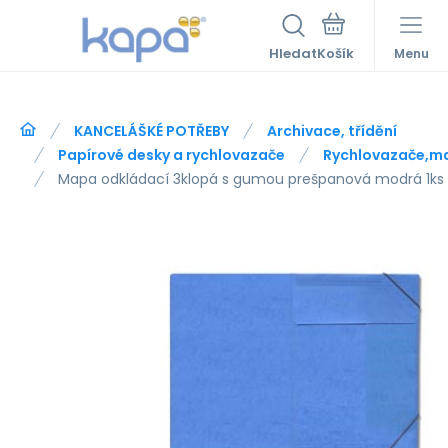
Hledat
Menu
KANCELÁŠKÉ POTŘEBY
Archivace, třídění
Papírové desky a rychlovazače
Rychlovazače,m
Mapa odkládací 3klopá s gumou prešpanová modrá 1ks