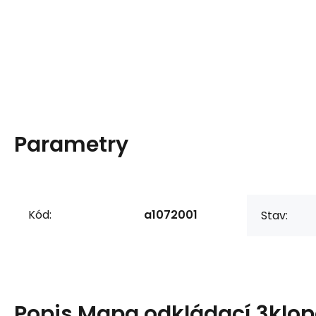
Parametry
Kód:
a1072001
Stav:
Popis
Mapa odkládací 3klo