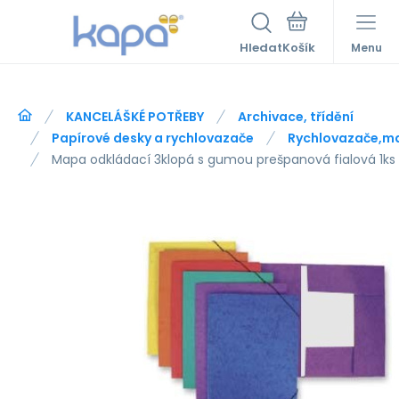
Hledat
Menu
KANCELÁŠKÉ POTŘEBY
Archivace, třídění
Papírové desky a rychlovazače
Rychlovazače,m
Mapa odkládací 3klopá s gumou prešpanová fialová 1k