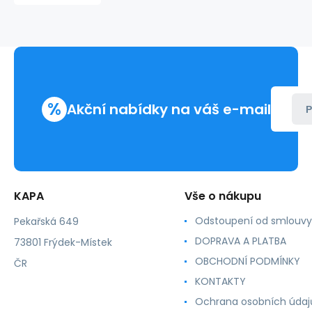
gumou
prešpanová
fialová
1ks
desky
s
gumou
%
Akční nabídky na váš e-mail
P
KAPA
Vše o nákupu
Odstoupení od smlouvy
Pekařská 649
DOPRAVA A PLATBA
73801 Frýdek-Místek
OBCHODNÍ PODMÍNKY
ČR
KONTAKTY
Ochrana osobních údaj