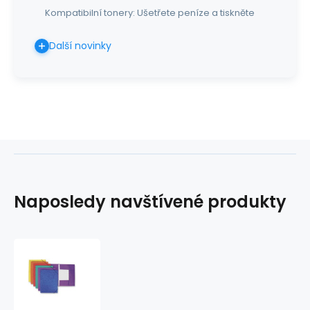
Kompatibilní tonery: Ušetřete peníze a tiskněte
Další novinky
Naposledy navštívené produkty
Mapa
odkládací
3klopá
s