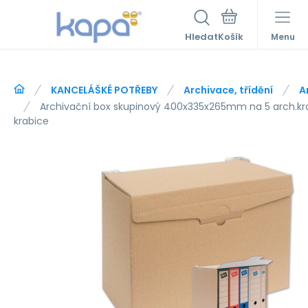
Hledat
Menu
KANCELÁŠKÉ POTŘEBY
Archivace, třídění
A
Archivační box skupinový 400x335x265mm na 5 arch.kr
krabice