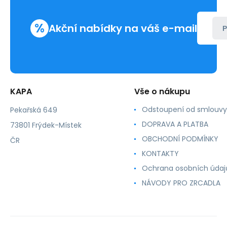
krabice
%
Akční nabídky na váš e-mail
P
KAPA
Vše o nákupu
Odstoupení od smlouvy
Pekařská 649
DOPRAVA A PLATBA
73801 Frýdek-Místek
OBCHODNÍ PODMÍNKY
ČR
KONTAKTY
Ochrana osobních údaj
NÁVODY PRO ZRCADLA