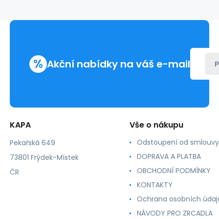
A4
160g
krémová
250listů
%
Akční nabídky na váš e-mail
P
KAPA
Vše o nákupu
Odstoupení od smlouvy
Pekařská 649
DOPRAVA A PLATBA
73801 Frýdek-Místek
OBCHODNÍ PODMÍNKY
ČR
KONTAKTY
Ochrana osobních údaj
NÁVODY PRO ZRCADLA