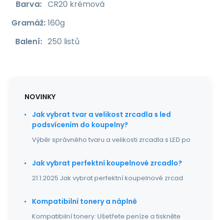
Barva
:
CR20 krémová
Gramáž
:
160g
Balení
:
250 listů
NOVINKY
Jak vybrat tvar a velikost zrcadla s led
podsvícením do koupelny?
Výběr správného tvaru a velikosti zrcadla s LED po
Jak vybrat perfektní koupelnové zrcadlo?
21.1.2025 Jak vybrat perfektní koupelnové zrcad
Kompatibilní tonery a náplně
Kompatibilní tonery: Ušetřete peníze a tiskněte