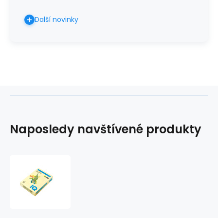
Další novinky
Naposledy navštívené produkty
Barevný
papír
IQ
COLORS
CR20