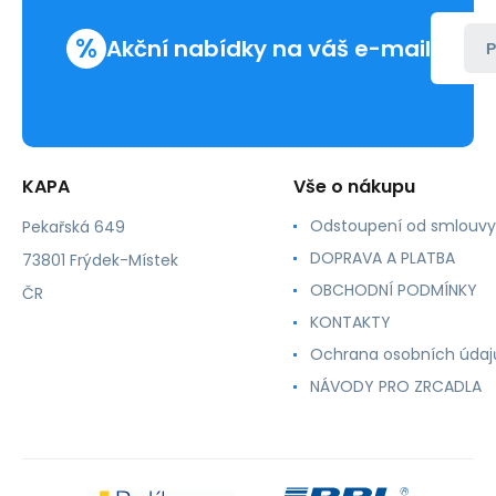
%
Akční nabídky na váš e-mail
P
KAPA
Vše o nákupu
Odstoupení od smlouvy
Pekařská 649
DOPRAVA A PLATBA
73801 Frýdek-Místek
OBCHODNÍ PODMÍNKY
ČR
KONTAKTY
Ochrana osobních údaj
NÁVODY PRO ZRCADLA