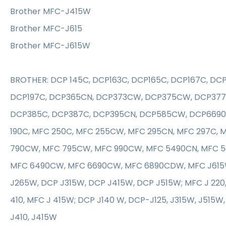
Brother MFC-J415W
Brother MFC-J615
Brother MFC-J615W
BROTHER: DCP 145C, DCP163C, DCP165C, DCP167C, DCP
DCP197C, DCP365CN, DCP373CW, DCP375CW, DCP377
DCP385C, DCP387C, DCP395CN, DCP585CW, DCP669
190C, MFC 250C, MFC 255CW, MFC 295CN, MFC 297C,
790CW, MFC 795CW, MFC 990CW, MFC 5490CN, MFC 5
MFC 6490CW, MFC 6690CW, MFC 6890CDW, MFC J615W
J265W, DCP J315W, DCP J415W, DCP J515W; MFC J 220
410, MFC J 415W; DCP J140 W, DCP-J125, J315W, J515W
J410, J415W