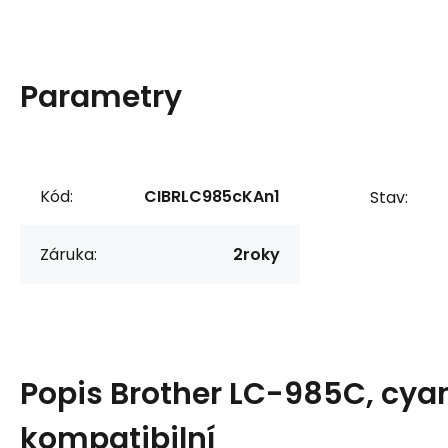
Parametry
Kód:
CIBRLC985cKAn1
Stav:
Záruka:
2roky
Popis
Brother LC-985C, cya
kompatibilní