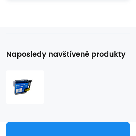
Naposledy navštívené produkty
Brother
LC-
985C,
cyan
kompatibilní