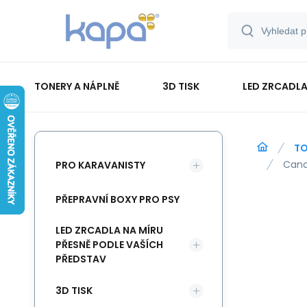
TONERY A NÁPLNĚ
3D TISK
LED ZRCADLA
PAPÍR-ETIKETY-BLOKY-OBÁLKY
TO
Cano
PRO KARAVANISTY
PŘEPRAVNÍ BOXY PRO PSY
LED ZRCADLA NA MÍRU
PŘESNĚ PODLE VAŠÍCH
PŘEDSTAV
3D TISK