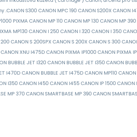
lní inkoustová kazeta ( cartridge ) Canon, určena pro tis
árny .CANON S300 CANON MPC 190 CANON S200X CANON 
P1000 PIXMA CANON MP 110 CANON MP 130 CANON MP 39
XMA MP130 CANON I 250 CANON I 320 CANON I 350 CANO
 200 CANON S 200SPX CANON S 200X CANON S 300 CANO
 CANON XNU I475D CANON PIXMA IP1000 CANON PIXMA I
ON BUBBLE JET I320 CANON BUBBLE JET I350 CANON BUB
JET I470D CANON BUBBLE JET I475D CANON MP110 CANO
ON I350 CANON I450 CANON I455 CANON IP 1500 CANON
SE MP 370 CANON SMARTBASE MP 390 CANON SMARTBAS