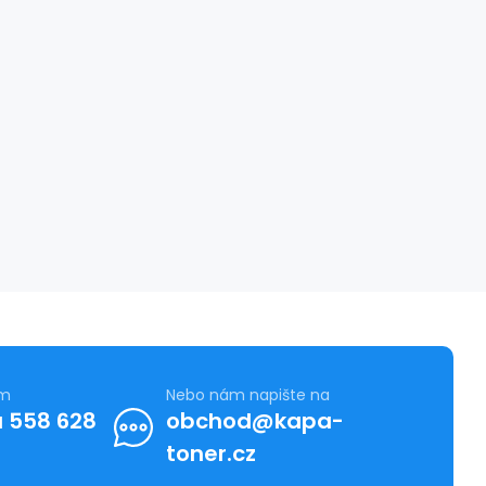
ám
Nebo nám napište na
 558 628
obchod@kapa-
toner.cz