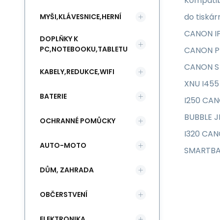
Kompatibi
do tisk
MYŠI,KLÁVESNICE,HERNÍ
CANON I
DOPLŇKY K
PC,NOTEBOOKU,TABLETU
CANON PI
CANON S
KABELY,REDUKCE,WIFI
XNU I455
BATERIE
I250 CAN
BUBBLE 
OCHRANNÉ POMŮCKY
I320 CAN
AUTO-MOTO
SMARTBA
DŮM, ZAHRADA
OBČERSTVENÍ
ELEKTRONIKA