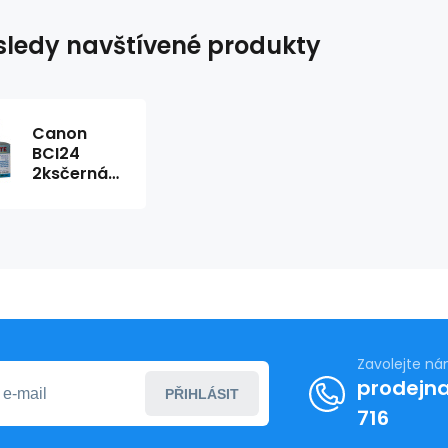
ledy navštívené produkty
Canon
BCI24
2ksčerná
1ks
barevná
kompatibil.
KAPRINT
2x11ml+1x15ml
Zavolejte n
prodejna
PŘIHLÁSIT
716