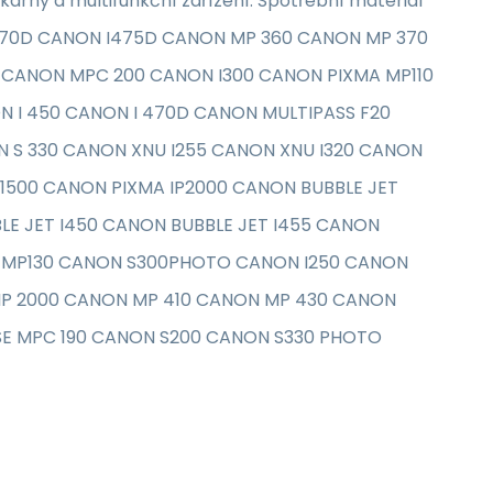
kárny a multifunkční zařízení. Spotřební materiál
I470D CANON I475D CANON MP 360 CANON MP 370
0 CANON MPC 200 CANON I300 CANON PIXMA MP110
N I 450 CANON I 470D CANON MULTIPASS F20
N S 330 CANON XNU I255 CANON XNU I320 CANON
P1500 CANON PIXMA IP2000 CANON BUBBLE JET
BLE JET I450 CANON BUBBLE JET I455 CANON
N MP130 CANON S300PHOTO CANON I250 CANON
 IP 2000 CANON MP 410 CANON MP 430 CANON
E MPC 190 CANON S200 CANON S330 PHOTO