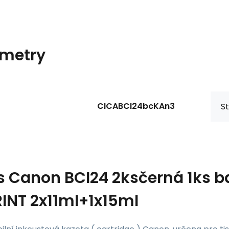
metry
CICABCI24bcKAn3
St
s
Canon BCI24 2ksčerná 1ks b
INT 2x11ml+1x15ml