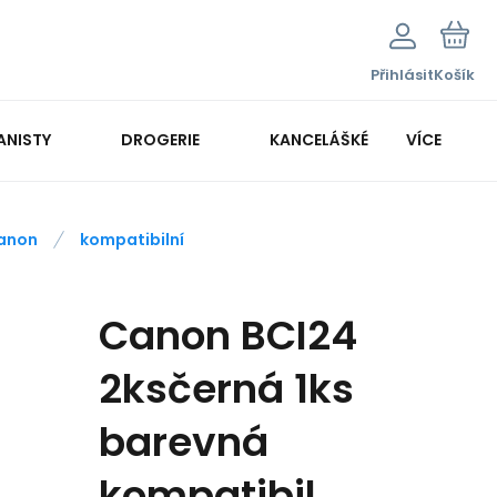
Přihlásit
Košík
ANISTY
DROGERIE
KANCELÁŠKÉ POTŘEBY
VÍCE
KANCELÁŘSKÁ TECHNIKA
anon
kompatibilní
Canon BCI24
2ksčerná 1ks
barevná
kompatibil.