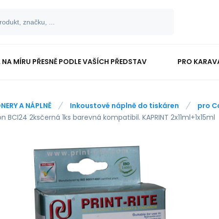
 NA MÍRU PŘESNĚ PODLE VAŠÍCH PŘEDSTAV
PRO KARAV
TISKOPISY
PRO ŠKOLÁKY
NERY A NÁPLNĚ
Inkoustové náplně do tiskáren
pro C
n BCI24 2ksčerná 1ks barevná kompatibil. KAPRINT 2x11ml+1x15ml