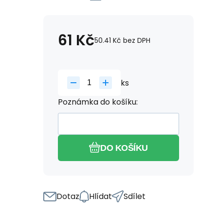
61
Kč
50.41
Kč
bez DPH
ks
Poznámka do košíku:
DO KOŠÍKU
Dotaz
Hlídat
Sdílet