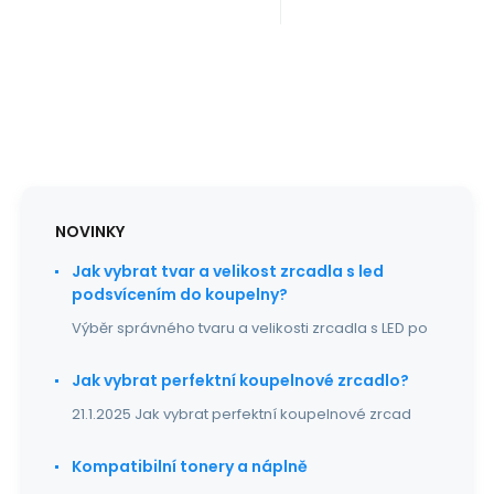
570stran
570stran
Kompatibilní s
Kompatibilní s
tiskárnami:
tiskárnami:
Canon Pix
Canon Pix
NOVINKY
Jak vybrat tvar a velikost zrcadla s led
podsvícením do koupelny?
Výběr správného tvaru a velikosti zrcadla s LED po
Jak vybrat perfektní koupelnové zrcadlo?
21.1.2025 Jak vybrat perfektní koupelnové zrcad
Kompatibilní tonery a náplně