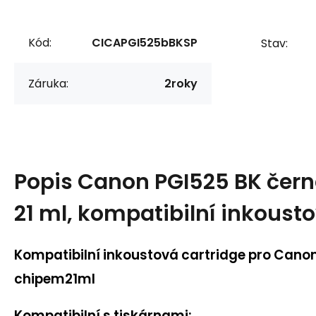
Kód:
CICAPGI525bBKSP
Stav:
Záruka:
2roky
Popis
Canon PGI525 BK čern
21 ml, kompatibilní inkoust
Kompatibilní inkoustová cartridge pro Cano
chipem
21ml
Kompatibilní s tiskárnami: