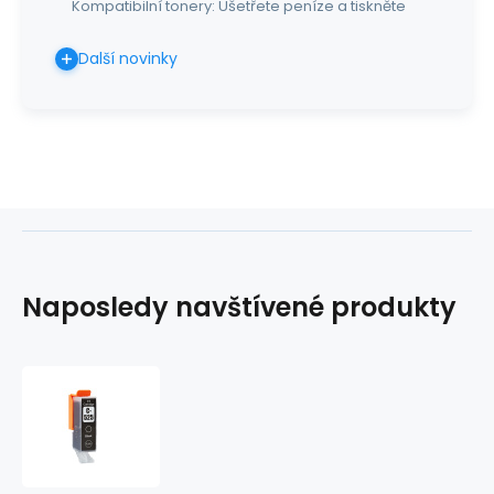
Kompatibilní tonery: Ušetřete peníze a tiskněte
Další novinky
Naposledy navštívené produkty
Canon
PGI525
BK
černá
S