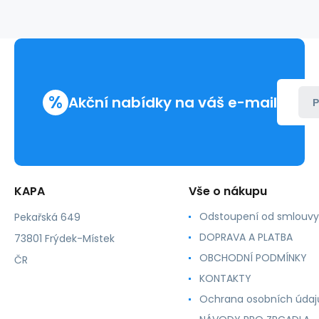
CHIPEM,
21
ml,
kompatibilní
inkoustová
kazeta
%
Akční nabídky na váš e-mail
P
KAPA
Vše o nákupu
Odstoupení od smlouvy
Pekařská 649
DOPRAVA A PLATBA
73801 Frýdek-Místek
OBCHODNÍ PODMÍNKY
ČR
KONTAKTY
Ochrana osobních údaj