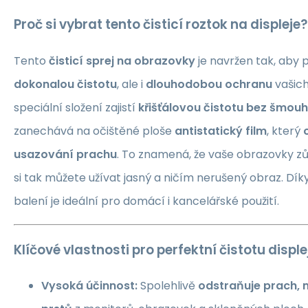
Proč si vybrat tento čisticí roztok na displeje?
Tento
čisticí sprej na obrazovky
je navržen tak, aby 
dokonalou čistotu
, ale i
dlouhodobou ochranu
vašich
speciální složení zajistí
křišťálovou čistotu bez šmouh
zanechává na očištěné ploše
antistatický film
, který
usazování prachu
. To znamená, že vaše obrazovky zůs
si tak můžete užívat jasný a ničím nerušený obraz. Díky
balení je ideální pro domácí i kancelářské použití.
Klíčové vlastnosti pro perfektní čistotu disple
Vysoká účinnost:
Spolehlivě
odstraňuje prach, 