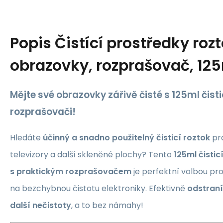
Popis
Čistící prostředky roz
obrazovky, rozprašovač, 12
Mějte své obrazovky zářivě čisté s 125ml čis
rozprašovači!
Hledáte
účinný a snadno použitelný čisticí roztok
pro
televizory a další skleněné plochy? Tento
125ml čisti
s praktickým rozprašovačem
je perfektní volbou pro
na bezchybnou čistotu elektroniky. Efektivně
odstraní
další nečistoty
, a to bez námahy!