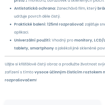
prstů
z monitorů, obrazovek a skleněných ploch.
Antistatická ochrana:
Zanechává film, který
brá
udržuje povrch déle čistý.
Praktické balení:
125ml rozprašovač
zajišťuje 
aplikaci.
Univerzální použití:
Vhodný pro
monitory, LCD/
tablety, smartphony
a jakékoli jiné skleněné pov
Užijte si křišťálově čistý obraz a prodlužte životnost s
zařízení s tímto
vysoce účinným čisticím roztokem 
rozprašovačem
!