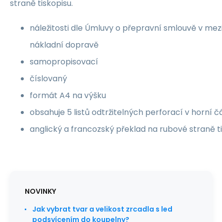
straně tiskopisu.
náležitosti dle Úmluvy o přepravní smlouvě v mezi
nákladní dopravě
samopropisovací
číslovaný
formát A4 na výšku
obsahuje 5 listů odtržitelných perforací v horní čá
anglický a francozský překlad na rubové straně t
NOVINKY
Jak vybrat tvar a velikost zrcadla s led
podsvícením do koupelny?