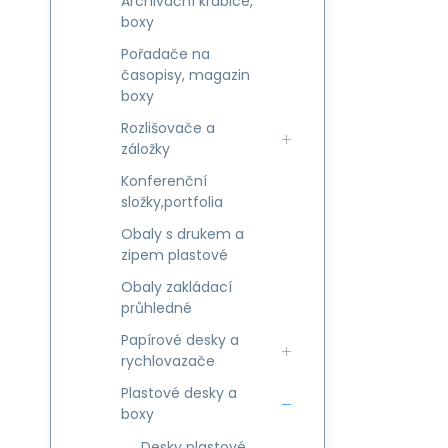
Archivační krabice,
boxy
Pořadače na
časopisy, magazin
boxy
Rozlišovače a
záložky
Konferenční
složky,portfolia
Obaly s drukem a
zipem plastové
Obaly zakládací
průhledné
Papírové desky a
rychlovazače
Plastové desky a
boxy
Desky plastové