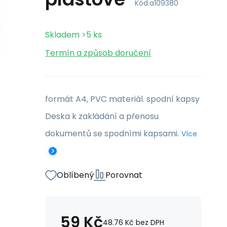
Kód:
a109380
Skladem
>5
ks
Termín a způsob doručení
formát A4, PVC materiál. spodní kapsy
Deska k zakládání a přenosu
dokumentů se spodními kapsami.
Více
Oblíbený
Porovnat
59
Kč
48.76
Kč
bez DPH