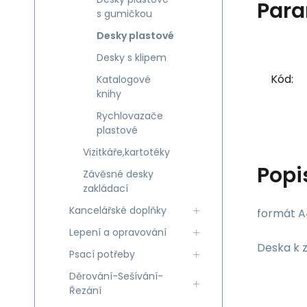
Para
s gumičkou
Desky plastové
Desky s klipem
Kód:
Katalogové
knihy
Rychlovazače
plastové
Vizitkáře,kartotéky
Popi
Závěsné desky
zakládací
Kancelářské doplňky
formát A
Lepení a opravování
Deska k 
Psací potřeby
Děrování-Sešívání-
Řezání