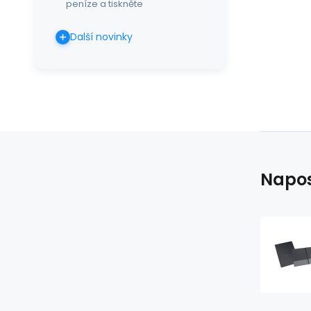
peníze a tiskněte
Další novinky
Napos