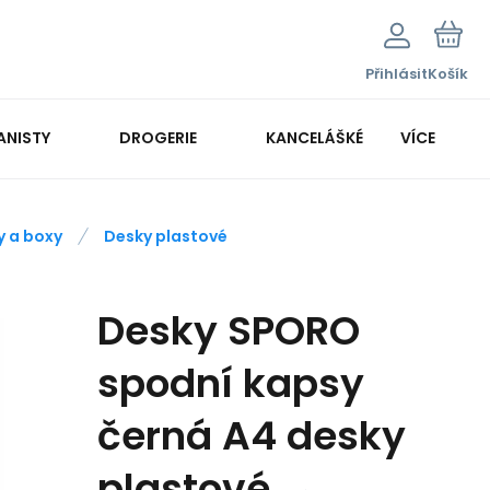
Přihlásit
Košík
ANISTY
DROGERIE
KANCELÁŠKÉ POTŘEBY
VÍCE
KANCELÁŘSKÁ TECHNIKA
y a boxy
Desky plastové
Desky SPORO
spodní kapsy
černá A4 desky
plastové