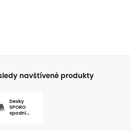
ledy navštívené produkty
Desky
SPORO
spodní
kapsy
černá A4
desky