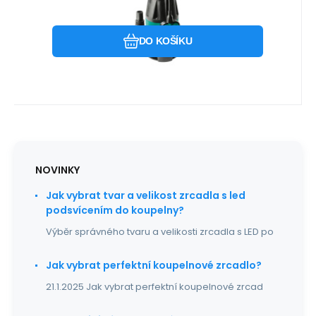
Univerzální čerpadlo pro čistou i
Oblíbený
Porovnat
znečištěnou vodu Hledáte spol
DO KOŠÍKU
NOVINKY
Jak vybrat tvar a velikost zrcadla s led
podsvícením do koupelny?
Výběr správného tvaru a velikosti zrcadla s LED po
Jak vybrat perfektní koupelnové zrcadlo?
21.1.2025 Jak vybrat perfektní koupelnové zrcad