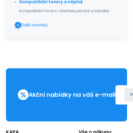
Kompatibilní tonery a náplně
Kompatibilní tonery: Ušetřete peníze a tiskněte
Další novinky
%
Akční nabídky na váš e-mail
P
KAPA
Vše o nákupu