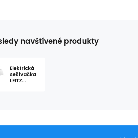
ledy navštívené produkty
Elektrická
sešívačka
LEITZ
NeXXt
5533 bílá ,
sešívač