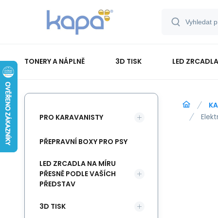
TONERY A NÁPLNĚ
3D TISK
LED ZRCADLA
PAPÍR-ETIKETY-BLOKY-OBÁLKY
KA
Elekt
PRO KARAVANISTY
PŘEPRAVNÍ BOXY PRO PSY
LED ZRCADLA NA MÍRU
PŘESNĚ PODLE VAŠÍCH
PŘEDSTAV
3D TISK