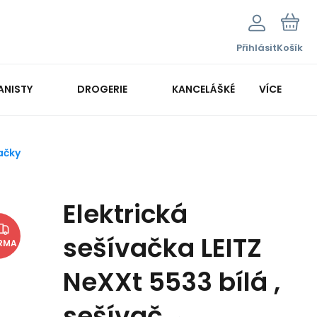
Přihlásit
Košík
ANISTY
DROGERIE
KANCELÁŠKÉ POTŘEBY
VÍCE
KANCELÁŘSKÁ TECHNIKA
ačky
Elektrická
sešívačka LEITZ
RMA
NeXXt 5533 bílá ,
sešívač