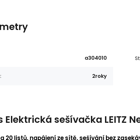
metry
a304010
St
:
2roky
s
Elektrická sešívačka LEITZ N
a 20 listů, napájení ze sítě, sešívání bez zas