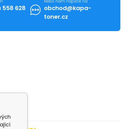
ám
Nebo nám napište na
 558 628
obchod@kapa-
toner.cz
ivých
jící