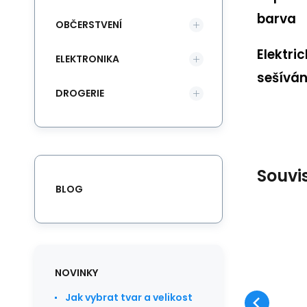
barva
OBČERSTVENÍ
Elektri
ELEKTRONIKA
sešíván
DROGERIE
Souvi
BLOG
E
ka
NOVINKY
za
Jak vybrat tvar a velikost