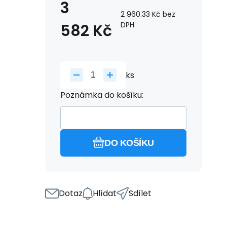
3
2 960.33
Kč
bez
DPH
582
Kč
ks
Poznámka do košíku:
DO KOŠÍKU
Dotaz
Hlídat
Sdílet