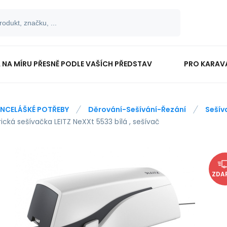
 NA MÍRU PŘESNĚ PODLE VAŠÍCH PŘEDSTAV
PRO KARAV
TISKOPISY
PRO ŠKOLÁKY
NCELÁŠKÉ POTŘEBY
Děrování-Sešívání-Řezání
Sešív
rická sešívačka LEITZ NeXXt 5533 bílá , sešívač
ZDA