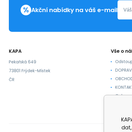
%
Akční nabídky na váš e-mail
KAPA
Vše o n
Odstoup
Pekařská 649
DOPRAV
73801 Frýdek-Místek
OBCHOD
ČR
KONTAK
Ochrana
NÁVODY
KAPA
dat