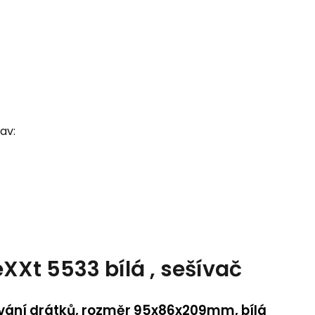
av:
eXXt 5533 bílá , sešívač
ekávání drátků, rozměr 95x86x209mm, bílá