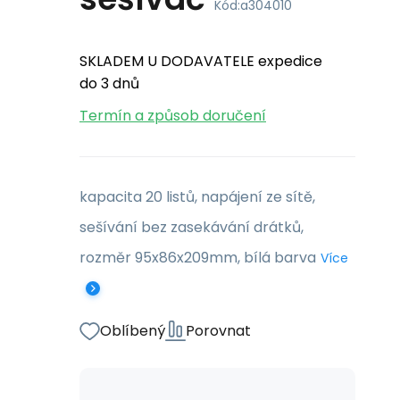
Kód:
a304010
SKLADEM U DODAVATELE expedice
do 3 dnů
Termín a způsob doručení
kapacita 20 listů, napájení ze sítě,
sešívání bez zasekávání drátků,
rozměr 95x86x209mm, bílá barva
Více
Oblíbený
Porovnat