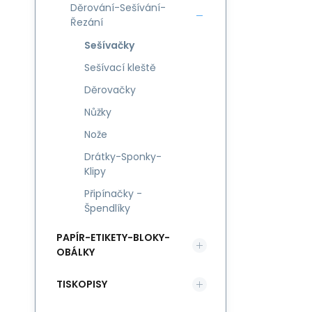
Děrování-Sešívání-
Řezání
Sešívačky
Sešívací kleště
Děrovačky
Nůžky
Nože
Drátky-Sponky-
Klipy
Připínačky -
Špendlíky
PAPÍR-ETIKETY-BLOKY-
OBÁLKY
TISKOPISY